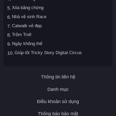
Xóa bằng chứng
5.
Nhà vệ sinh Race
6.
Catwalk vẻ đẹp
7.
Trộm Troll
8.
Ngày không thể
9.
Giúp tôi Tricky Story Digital Circus
10.
Thông tin liên hệ
Danh mục
Điều khoản sử dụng
Thông báo bảo mật