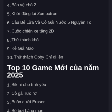
Bảo vệ chó 2
4.
Khởi động lại Zombotron
5.
Cậu Bé Lửa Và Cô Gái Nước 5 Nguyên Tố
6.
Cuộc chiến xe tăng 2D
7.
Thử thách khối
8.
Kẻ Giả Mạo
9.
Thử thách Obby Chỉ đi lên
10.
Top 10 Game Mới của năm
2025
Bikini cho tình yêu
1.
Cô gái rực rỡ
2.
Buồn cười Eraser
3.
Bể bơi Lãng mạn
4.