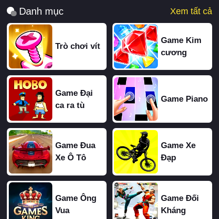
Danh mục
Xem tất cả
Game Kim
Trò chơi vít
cương
Game Đại
Game Piano
ca ra tù
Game Đua
Game Xe
Xe Ô Tô
Đạp
Game Ông
Game Đối
Vua
Kháng