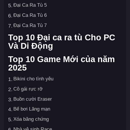
Đại Ca Ra Tù 5
5.
Đại Ca Ra Tù 6
6.
Đại Ca Ra Tù 7
7.
Top 10 Đại ca ra tù Cho PC
Và Di Động
Top 10 Game Mới của năm
2025
Bikini cho tình yêu
1.
Cô gái rực rỡ
2.
Buồn cười Eraser
3.
Bể bơi Lãng mạn
4.
Xóa bằng chứng
5.
Nhà vệ sinh Race
6.