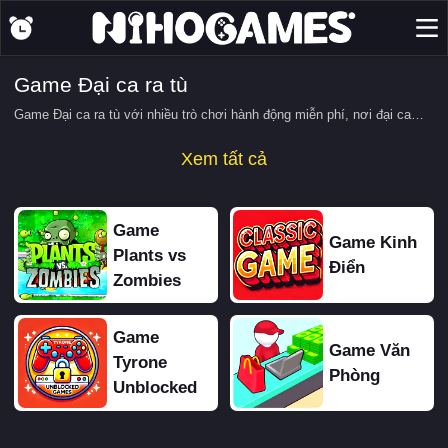
Game Đại ca ra tù
Game Đại ca ra tù với nhiều trò chơi hành động miễn phí, nơi đại ca
đánh nhau, sinh tồn và nổi loạn theo cách riêng.
Xem tất cả
Game
Game Kinh
Plants vs
Điển
Zombies
Game
Game Văn
Tyrone
Phòng
Unblocked