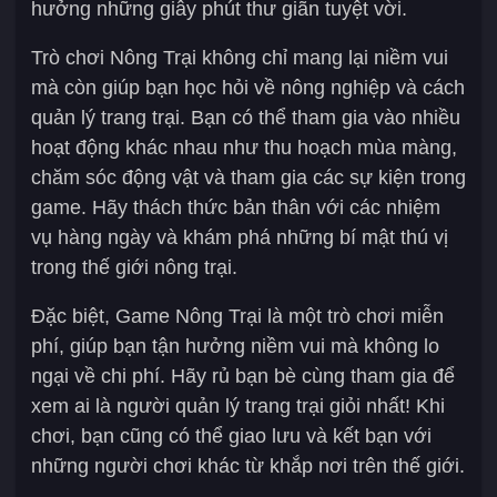
hưởng những giây phút thư giãn tuyệt vời.
Trò chơi Nông Trại không chỉ mang lại niềm vui
mà còn giúp bạn học hỏi về nông nghiệp và cách
quản lý trang trại. Bạn có thể tham gia vào nhiều
hoạt động khác nhau như thu hoạch mùa màng,
chăm sóc động vật và tham gia các sự kiện trong
game. Hãy thách thức bản thân với các nhiệm
vụ hàng ngày và khám phá những bí mật thú vị
trong thế giới nông trại.
Đặc biệt, Game Nông Trại là một trò chơi miễn
phí, giúp bạn tận hưởng niềm vui mà không lo
ngại về chi phí. Hãy rủ bạn bè cùng tham gia để
xem ai là người quản lý trang trại giỏi nhất! Khi
chơi, bạn cũng có thể giao lưu và kết bạn với
những người chơi khác từ khắp nơi trên thế giới.