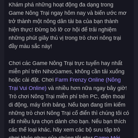
Khám phá những hoạt động đa dạng trong
Game Nông Trại ngay hôm nay và biến ước mơ
trở thành một nông dân tài ba của bạn thành
hiện thực! Đừng bỏ lỡ cơ hội để trải nghiệm
những phút giây thú vị trong trò chơi nông trại
đầy màu sắc này!
Chơi các Game Nông Trại trực tuyến hay nhất
miễn phí trên NihoGames, không cần tải xuống
hoặc cài đặt. Chơi
Farm Frenzy Online (Nông
Trại Vui Online)
và nhiều hơn nữa ngay bây giờ!
Trò chơi Nông Trại miễn phí trên PC, điện thoại
di động, máy tính bảng. Nếu bạn đang tìm kiếm
những trò chơi Nông Trại cổ điển thì chúng tôi có
rất nhiều lựa chọn dành cho bạn. Nếu bạn thích
các thể loại khác, hãy xem các bộ sưu tập trò