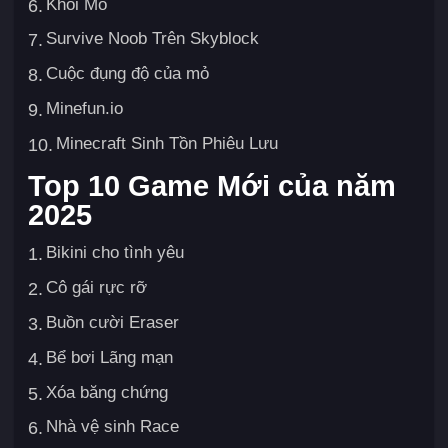
Khối Mỏ
6.
Survive Noob Trên Skyblock
7.
Cuộc đụng độ của mỏ
8.
Minefun.io
9.
Minecraft Sinh Tồn Phiêu Lưu
10.
Top 10 Game Mới của năm
2025
Bikini cho tình yêu
1.
Cô gái rực rỡ
2.
Buồn cười Eraser
3.
Bể bơi Lãng mạn
4.
Xóa bằng chứng
5.
Nhà vệ sinh Race
6.