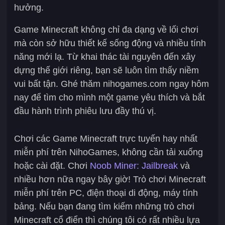
hưởng.
Game Minecraft không chỉ đa dạng về lối chơi
mà còn sở hữu thiết kế sống động và nhiều tính
năng mới lạ. Từ khai thác tài nguyên đến xây
dựng thế giới riêng, bạn sẽ luôn tìm thấy niềm
vui bất tận. Ghé thăm nihogames.com ngay hôm
nay để tìm cho mình một game yêu thích và bắt
đầu hành trình phiêu lưu đầy thú vị.
Chơi các Game Minecraft trực tuyến hay nhất
miễn phí trên NihoGames, không cần tải xuống
hoặc cài đặt. Chơi
Noob Miner: Jailbreak
và
nhiều hơn nữa ngay bây giờ! Trò chơi Minecraft
miễn phí trên PC, điện thoại di động, máy tính
bảng. Nếu bạn đang tìm kiếm những trò chơi
Minecraft cổ điển thì chúng tôi có rất nhiều lựa