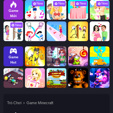
New
New
New
New
Game
Mới
New
Game
Hot
Trò Chơi
Game Minecraft