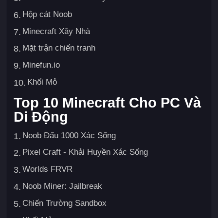
Hộp cát Noob
6.
Minecraft Xây Nhà
7.
Mặt trận chiến tranh
8.
Minefun.io
9.
Khối Mỏ
10.
Top 10 Minecraft Cho PC Và
Di Động
Noob Đấu 1000 Xác Sống
1.
Pixel Craft - Khải Huyền Xác Sống
2.
Worlds FRVR
3.
Noob Miner: Jailbreak
4.
Chiến Trường Sandbox
5.