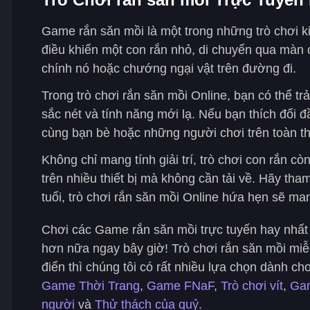
Game rắn săn mồi là một trong những trò chơi ki
điều khiển một con rắn nhỏ, di chuyển qua màn 
chính nó hoặc chướng ngại vật trên đường đi.
Trong trò chơi rắn săn mồi Online, bạn có thể t
sắc nét và tính năng mới lạ. Nếu bạn thích đối 
cùng bạn bè hoặc những người chơi trên toàn th
Không chỉ mang tính giải trí, trò chơi con rắn 
trên nhiều thiết bị mà không cần tải về. Hãy tha
tuổi, trò chơi rắn săn mồi Online hứa hẹn sẽ ma
Chơi các Game rắn săn mồi trực tuyến hay nhất
hơn nữa ngay bây giờ! Trò chơi rắn săn mồi miễn
điển thì chúng tôi có rất nhiều lựa chọn dành c
Game Thời Trang
,
Game FNaF
,
Trò chơi vít
,
Ga
người
và
Thử thách của quỷ
.