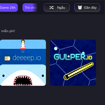
Game 24h
Trò chơi vít
Ngẫu
Gần đây
 miễn phí!