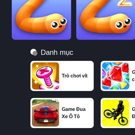
Danh mục
G
Trò chơi vít
Game Đua
G
Xe Ô Tô