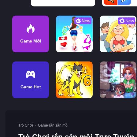
New
New
Game Mới
Game Hot
Trò Chơi
Game rắn săn mồi
Trò Chơi rắn săn mồi Trực Tuyến