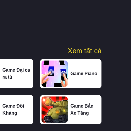
Xem tất cả
Game Đại ca
Game Piano
ra tù
Game Đối
Game Bắn
Kháng
Xe Tăng