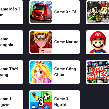
ame Mèo T
Game Xe Tải
om
Game
Game Naruto
ongoku
ame Thời
Game Công
rang
Chúa
ame 1
Game 3
gười
Người