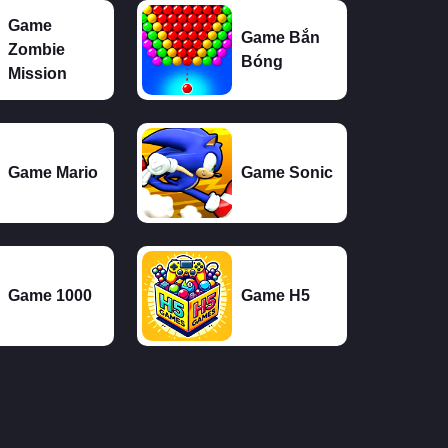
Game
Game Bắn
Zombie
Bóng
Mission
Game Mario
Game Sonic
Game 1000
Game H5