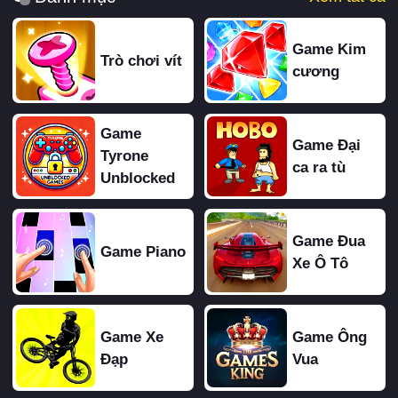
Game Kim
Trò chơi vít
cương
Game
Game Đại
Tyrone
ca ra tù
Unblocked
Game Đua
Game Piano
Xe Ô Tô
Game Xe
Game Ông
Đạp
Vua