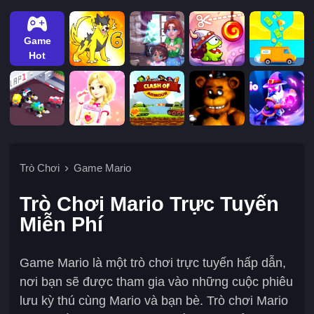
Game
Hot
Trò Chơi
Game Mario
Trò Chơi Mario Trực Tuyến
Miễn Phí
Game Mario là một trò chơi trực tuyến hấp dẫn,
nơi bạn sẽ được tham gia vào những cuộc phiêu
lưu kỳ thú cùng Mario và bạn bè. Trò chơi Mario