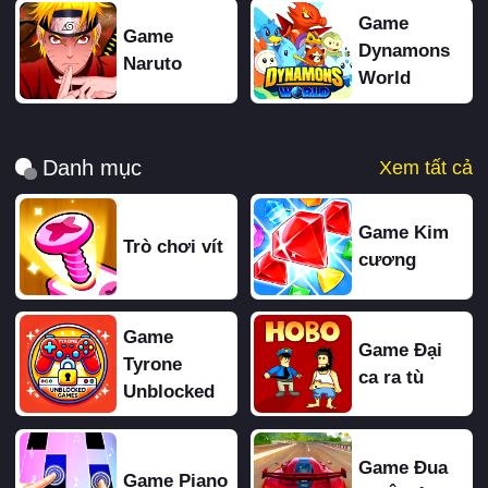
Game
Game
Dynamons
Naruto
World
Danh mục
Xem tất cả
Game Kim
Trò chơi vít
cương
Game
Game Đại
Tyrone
ca ra tù
Unblocked
Game Đua
Game Piano