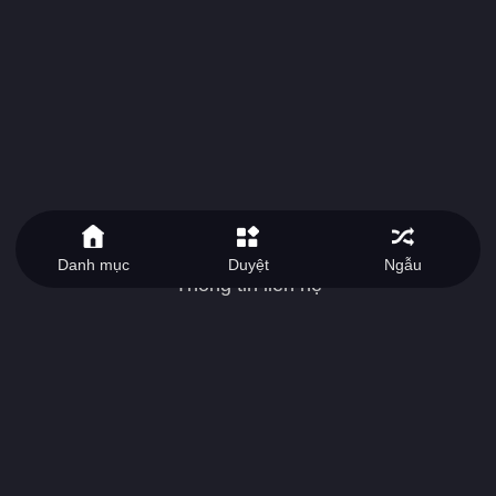
Danh mục
Duyệt
Ngẫu
Thông tin liên hệ
Danh mục
Điều khoản sử dụng
Thông báo bảo mật