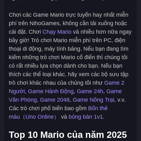
Chơi các Game Mario trực tuyến hay nhất miễn
phí trên NihoGames, không cần tải xuống hoặc
cài đặt. Chơi
Chạy Mario
và nhiều hơn nữa ngay
bây giờ! Trò chơi Mario miễn phí trên PC, điện
thoại di động, máy tính bảng. Nếu bạn đang tìm
kiếm những trò chơi Mario cổ điển thì chúng tôi
có rất nhiều lựa chọn dành cho bạn. Nếu bạn
thích các thể loại khác, hãy xem các bộ sưu tập
trò chơi khác nhau của chúng tôi như
Game 2
Người
,
Game Hành Động
,
Game 24h
,
Game
Văn Phòng
,
Game 2048
,
Game Nông Trại
, v.v.
Các trò chơi phổ biến bao gồm
Bốn thẻ
màu（Uno Online）
và
bóng bàn 1v1
.
Top 10 Mario của năm 2025