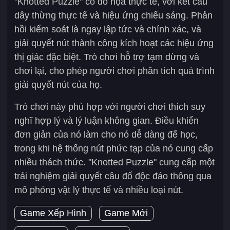
"Knotted Puzzle" có đồ họa thực tế, với kết cấu
dây thừng thực tế và hiệu ứng chiếu sáng. Phản
hồi kiểm soát là ngay lập tức và chính xác, và
giải quyết nút thành công kích hoạt các hiệu ứng
thị giác đặc biệt. Trò chơi hỗ trợ tạm dừng và
chơi lại, cho phép người chơi phân tích quá trình
giải quyết nút của họ.
Trò chơi này phù hợp với người chơi thích suy
nghĩ hợp lý và lý luận không gian. Điều khiển
đơn giản của nó làm cho nó dễ dàng để học,
trong khi hệ thống nút phức tạp của nó cung cấp
nhiều thách thức. "Knotted Puzzle" cung cấp một
trải nghiệm giải quyết câu đố độc đáo thông qua
mô phỏng vật lý thực tế và nhiều loại nút.
Game Xếp Hình
Game Mới