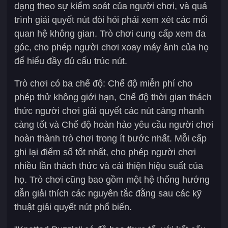
dạng theo sự kiểm soát của người chơi, và quá
trình giải quyết nút đòi hỏi phải xem xét các mối
quan hệ không gian. Trò chơi cung cấp xem đa
góc, cho phép người chơi xoay máy ảnh của họ
để hiểu đầy đủ cấu trúc nút.
Trò chơi có ba chế độ: Chế độ miễn phí cho
phép thử không giới hạn, Chế độ thời gian thách
thức người chơi giải quyết các nút càng nhanh
càng tốt và Chế độ hoàn hảo yêu cầu người chơi
hoàn thành trò chơi trong ít bước nhất. Mỗi cấp
ghi lại điểm số tốt nhất, cho phép người chơi
nhiều lần thách thức và cải thiện hiệu suất của
họ. Trò chơi cũng bao gồm một hệ thống hướng
dẫn giải thích các nguyên tắc đằng sau các kỹ
thuật giải quyết nút phổ biến.