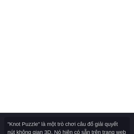
"Knot Puzzle" là một trò chơi câu đố giải quyết
nút không gian 3D. Nó hiện có sẵn trên trang web