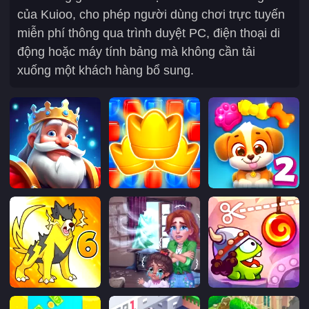
của Kuioo, cho phép người dùng chơi trực tuyến
miễn phí thông qua trình duyệt PC, điện thoại di
động hoặc máy tính bảng mà không cần tải
xuống một khách hàng bổ sung.