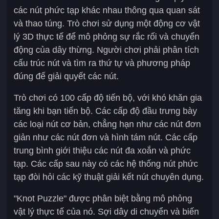
các nút phức tạp khác nhau thông qua quan sát
và thao túng. Trò chơi sử dụng một động cơ vật
lý 3D thực tế để mô phỏng sự rắc rối và chuyển
động của dây thừng. Người chơi phải phân tích
cấu trúc nút và tìm ra thứ tự và phương pháp
đúng để giải quyết các nút.
Trò chơi có 100 cấp độ tiến bộ, với khó khăn gia
tăng khi bạn tiến bộ. Các cấp độ đầu trưng bày
các loại nút cơ bản, chẳng hạn như các nút đơn
giản như các nút đơn và hình tám nút. Các cấp
trung bình giới thiệu các nút đa xoắn và phức
tạp. Các cấp sau này có các hệ thống nút phức
tạp đòi hỏi các kỹ thuật giải kết nút chuyên dụng.
"Knot Puzzle" được phân biệt bằng mô phỏng
vật lý thực tế của nó. Sợi dây di chuyển và biến