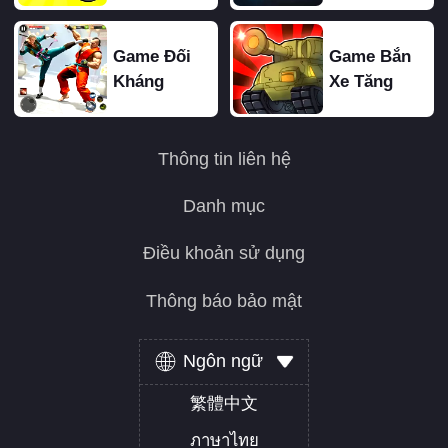
Game Đối
Game Bắn
Kháng
Xe Tăng
Thông tin liên hệ
Danh mục
Điều khoản sử dụng
Thông báo bảo mật
Ngôn ngữ
繁體中文
ภาษาไทย