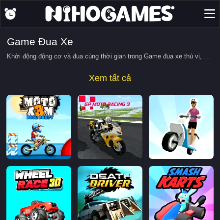
Game Đua Xe
Khởi động động cơ và đua cùng thời gian trong Game đua xe thú vị, nơi
tốc độ, kỹ năng và độ chính xác là chìa khóa để chiến thắng.
Xem tất cả