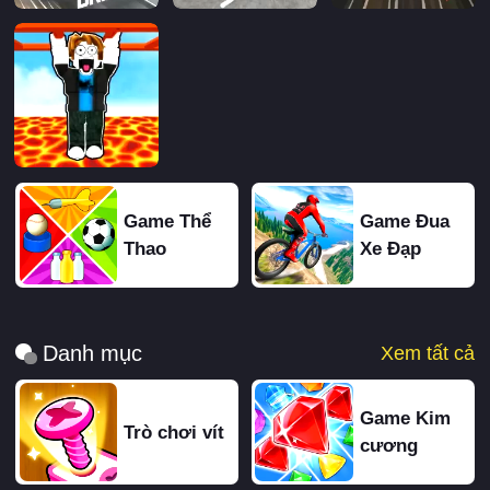
Game Thể
Game Đua
Thao
Xe Đạp
Danh mục
Xem tất cả
Game Kim
Trò chơi vít
cương