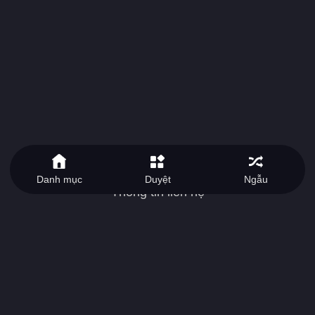
Danh mục
Duyệt
Ngẫu
Thông tin liên hệ
Danh mục
Điều khoản sử dụng
Thông báo bảo mật