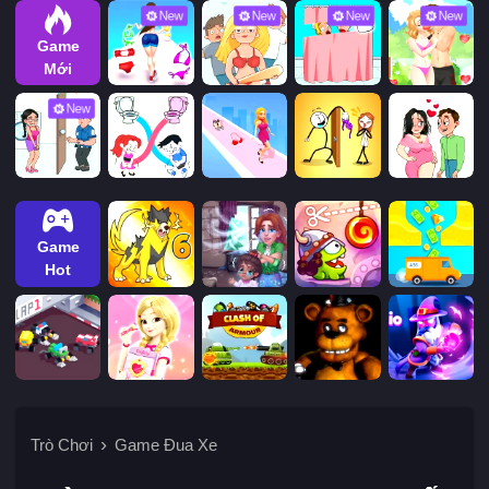
New
New
New
New
Game
Mới
New
Game
Hot
Trò Chơi
Game Đua Xe