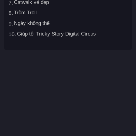
Catwalk vẻ đẹp
7.
Trộm Troll
8.
Ngày không thể
9.
Giúp tôi Tricky Story Digital Circus
10.