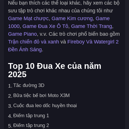
Nếu bạn thích các thể loại khác, hãy xem các bộ
sưu tập trò chơi khác nhau của chúng tôi như
Game Mạt chược
,
Game Kim cương
,
Game
1000
,
Game Đua Xe Ô Tô
,
Game Thời Trang
,
Game Piano
, v.v. Các trò chơi phổ biến bao gồm
Trận chiến đỏ và xanh
và
Fireboy Và Watergirl 2
Đền Ánh Sáng
.
Top 10 Đua Xe của năm
2025
Tắc đường 3D
1.
Bữa tiệc bể bơi Moto X3M
2.
Cuộc đua leo dốc huyền thoại
3.
Điểm tập trung 1
4.
Điểm tập trung 2
5.