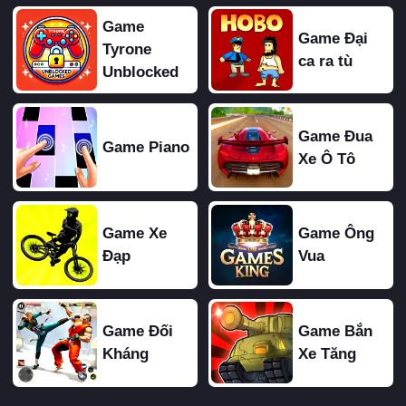
Game
Game Đại
Tyrone
ca ra tù
Unblocked
Game Đua
Game Piano
Xe Ô Tô
Game Xe
Game Ông
Đạp
Vua
Game Đối
Game Bắn
Kháng
Xe Tăng