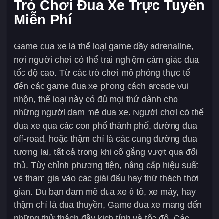
Trò Chơi Đua Xe Trực Tuyến
Miễn Phí
Game đua xe là thể loại game đầy adrenaline,
nơi người chơi có thể trải nghiệm cảm giác đua
tốc độ cao. Từ các trò chơi mô phỏng thực tế
đến các game đua xe phong cách arcade vui
nhộn, thể loại này có đủ mọi thứ dành cho
những người đam mê đua xe. Người chơi có thể
đua xe qua các con phố thành phố, đường đua
off-road, hoặc thậm chí là các cung đường đua
tương lai, tất cả trong khi cố gắng vượt qua đối
thủ. Tùy chỉnh phương tiện, nâng cấp hiệu suất
và tham gia vào các giải đấu hay thử thách thời
gian. Dù bạn đam mê đua xe ô tô, xe máy, hay
thậm chí là đua thuyền, Game đua xe mang đến
những thử thách đầy kịch tính và tốc độ. Các