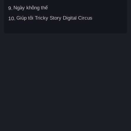
Ngày không thể
9.
Giúp tôi Tricky Story Digital Circus
10.