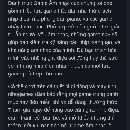
Danh mục Game Âm nhạc của chúng tôi bao
gồm nhiều tựa game hấp dẫn như thử thách
nhịp điệu, mô phỏng đàn piano, và các game
nhảy theo nhạc. Phù hợp với cả người chơi giải
trí lẫn người yêu âm nhạc, những game này sẽ
giúp bạn kiểm tra kỹ năng căn nhịp, sáng tạo, và
khả năng âm nhạc của mình. Dù bạn thích hòa
mình vào những giai điệu sôi động hay thử sức
với những nhịp điệu nhanh, luôn có một tựa
game phù hợp cho bạn.
Có thể chơi trên cả thiết bị di động và máy tính,
nihogames đảm bảo rằng mọi game trong danh
mục này đều miễn phí và dễ dàng thưởng thức.
Tham gia ngay để nâng cao cảm giác nhịp điệu,
cạnh tranh với bạn bè, và mở khóa những thử
thách mới khi bạn tiến bộ. Game Âm nhạc là