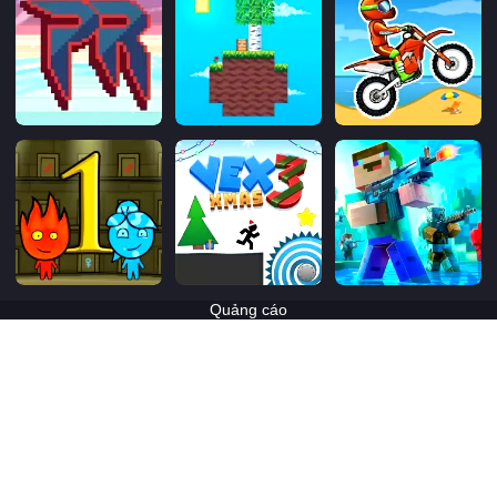
Quảng cáo