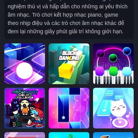
nghiệm thú vị và hấp dẫn cho những ai yêu thích
âm nhạc. Trò chơi kết hợp nhạc piano, game
theo nhịp điệu và các trò chơi âm nhạc khác để
đem lại những giây phút giải trí không giới hạn.