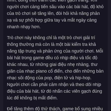
hình, đồng thời tránh các viên gạch trắng. Khi
người chơi càng tiến sâu vào các bài hát, độ khó
của trò chơi sẽ tăng lên, đòi hỏi khả năng phản
xạ và sự phối hợp giữa tay và mắt ngày càng
nhanh nhạy hơn.
Trò chơi này không chỉ là một trò chơi giải trí
thông thường mà còn là một bài kiểm tra khả
năng tập trung và phản ứng của người chơi. Mỗi
bài hát trong game đều có nhịp điệu và tốc độ
khác nhau, từ những giai điệu nhẹ nhàng, thư
giãn của nhạc piano cổ điển, cho đến những bản
nhạc sôi động của pop, điện tử và hip-hop.
Người chơi cần phải cảm nhận và theo dõi nhịp
điệu của bài hát, từ đó nhấn các viên gạch đúng
lúc để không bị mất điểm.
Để tăng thêm độ thử thách, game bổ sung nhiều