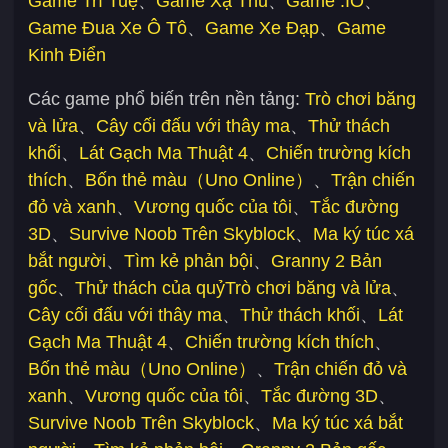
Game Trí Tuệ
、
Game Xạ Thủ
、
Game .IO
、
Game Đua Xe Ô Tô
、
Game Xe Đạp
、
Game
Kinh Điển
Các game phổ biến trên nền tảng:
Trò chơi băng
và lửa
、
Cây cối đấu với thây ma
、
Thử thách
khối
、
Lát Gạch Ma Thuật 4
、
Chiến trường kích
thích
、
Bốn thẻ màu（Uno Online）
、
Trận chiến
đỏ và xanh
、
Vương quốc của tôi
、
Tắc đường
3D
、
Survive Noob Trên Skyblock
、
Ma ký túc xá
bắt người
、
Tìm kẻ phản bội
、
Granny 2 Bản
gốc
、
Thử thách của quỷ
Trò chơi băng và lửa
、
Cây cối đấu với thây ma
、
Thử thách khối
、
Lát
Gạch Ma Thuật 4
、
Chiến trường kích thích
、
Bốn thẻ màu（Uno Online）
、
Trận chiến đỏ và
xanh
、
Vương quốc của tôi
、
Tắc đường 3D
、
Survive Noob Trên Skyblock
、
Ma ký túc xá bắt