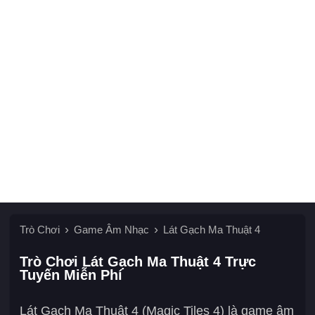
Trò Chơi
Game Âm Nhạc
Lát Gạch Ma Thuật 4
Trò Chơi Lát Gạch Ma Thuật 4 Trực
Tuyến Miễn Phí
Lát Gạch Ma Thuật 4 (Magic Tiles 4) là game âm