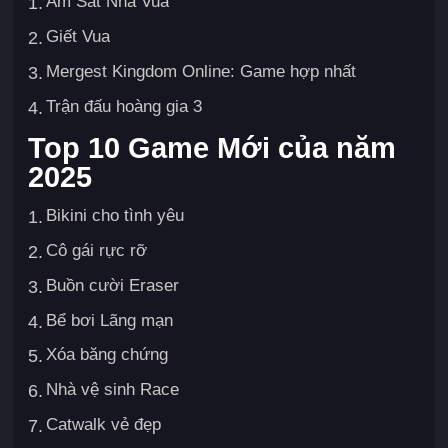
Ám Sát Nhà Vua
1.
Giết Vua
2.
Mergest Kingdom Online: Game hợp nhất
3.
Trận đấu hoàng gia 3
4.
Top 10 Game Mới của năm
2025
Bikini cho tình yêu
1.
Cô gái rực rỡ
2.
Buồn cười Eraser
3.
Bể bơi Lãng mạn
4.
Xóa bằng chứng
5.
Nhà vệ sinh Race
6.
Catwalk vẻ đẹp
7.