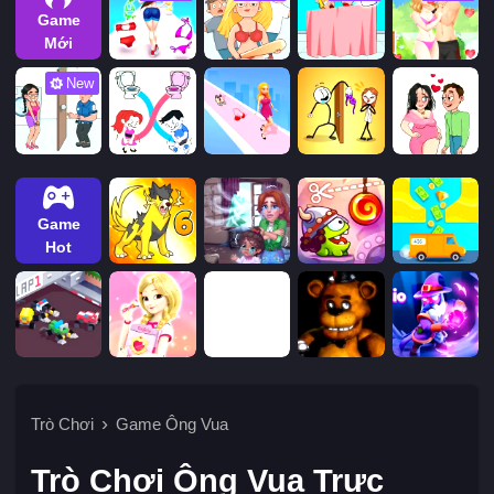
Game
Mới
New
Game
Hot
Trò Chơi
Game Ông Vua
Trò Chơi Ông Vua Trực