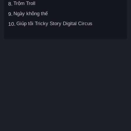
Trộm Troll
8.
Ngày không thể
9.
Giúp tôi Tricky Story Digital Circus
10.