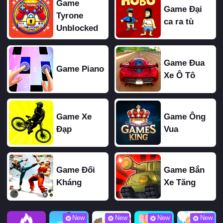
Game
Game Đại
Tyrone
ca ra tù
Unblocked
Game Đua
Game Piano
Xe Ô Tô
Game Xe
Game Ông
Đạp
Vua
Game Đối
Game Bắn
Kháng
Xe Tăng
New
New
New
New