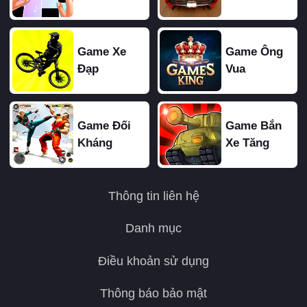
Game Xe
Game Ông
Đạp
Vua
Game Đối
Game Bắn
Kháng
Xe Tăng
Thông tin liên hệ
Danh mục
Điều khoản sử dụng
Thông báo bảo mật