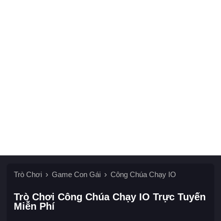
Trò Chơi
Game Con Gái
Công Chúa Chạy IO
Trò Chơi Công Chúa Chạy IO Trực Tuyến
Miễn Phí