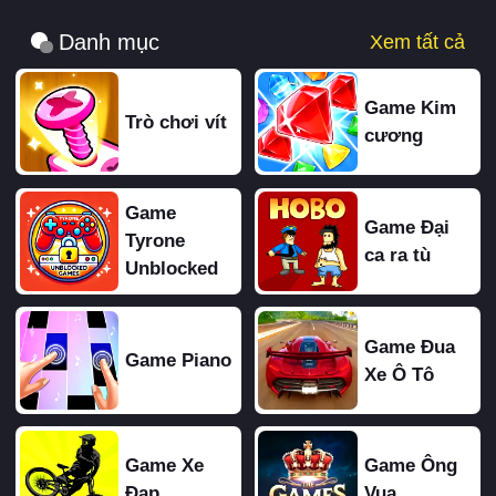
Danh mục
Xem tất cả
Game Kim
Trò chơi vít
cương
Game
Game Đại
Tyrone
ca ra tù
Unblocked
Game Đua
Game Piano
Xe Ô Tô
Game Xe
Game Ông
Đạp
Vua