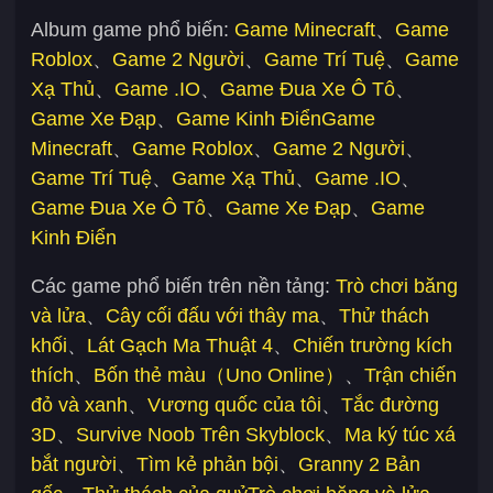
Album game phổ biến:
Game Minecraft
、
Game
Roblox
、
Game 2 Người
、
Game Trí Tuệ
、
Game
Xạ Thủ
、
Game .IO
、
Game Đua Xe Ô Tô
、
Game Xe Đạp
、
Game Kinh Điển
Game
Minecraft
、
Game Roblox
、
Game 2 Người
、
Game Trí Tuệ
、
Game Xạ Thủ
、
Game .IO
、
Game Đua Xe Ô Tô
、
Game Xe Đạp
、
Game
Kinh Điển
Các game phổ biến trên nền tảng:
Trò chơi băng
và lửa
、
Cây cối đấu với thây ma
、
Thử thách
khối
、
Lát Gạch Ma Thuật 4
、
Chiến trường kích
thích
、
Bốn thẻ màu（Uno Online）
、
Trận chiến
đỏ và xanh
、
Vương quốc của tôi
、
Tắc đường
3D
、
Survive Noob Trên Skyblock
、
Ma ký túc xá
bắt người
、
Tìm kẻ phản bội
、
Granny 2 Bản