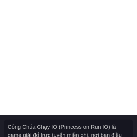
Công Chúa Chạy IO (Princess on Run IO) là
game giải đố trực tuyến miễn phí, nơi bạn điều