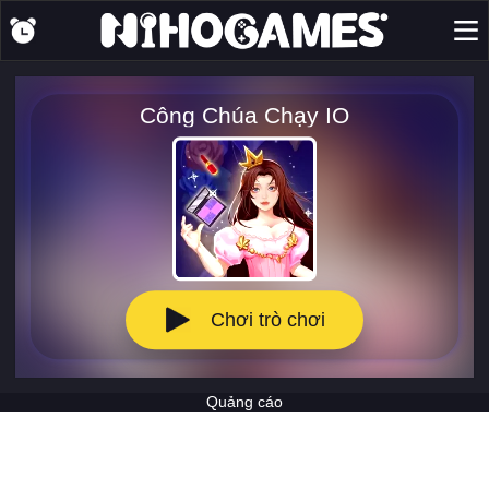
Công Chúa Chạy IO
Chơi trò chơi
Quảng cáo