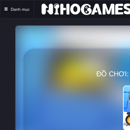
Danh mục
ĐỒ CHƠI: 