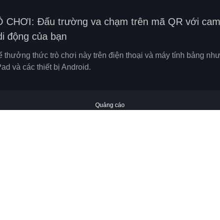
Ồ CHƠI: Đấu trường va chạm trên mã QR với cam
 di động của bạn
ể thưởng thức trò chơi này trên điện thoại và máy tính bảng nh
ad và các thiết bị Android.
Quảng cáo