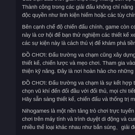
Thành công trong các giải đấu không chỉ nân
độc quyền như linh kiện hiếm hoặc các tùy chỉ
Bên cạnh chế độ chiến đấu chính, game còn có
này là cơ hội để bạn thử nghiệm các thiết kế 
các sự kiện này là cách thú vị để khám phá ti
ĐỒ CHƠI: Đấu trường va chạm cũng xây dựng 
thiết kế, chiến lược và mẹo chơi. Tham gia và
thiện kỹ năng. Đây là nơi hoàn hảo cho những 
ĐỒ CHƠI: Đấu trường va chạm là sự kết hợp tuy
chọn vũ khí đến đối đầu với đối thủ, mọi chi t
Hãy sẵn sàng thiết kế, chiến đấu và thống trị 
Nihogames là một nền tảng trò chơi trực tuyến 
chơi trên máy tính và trình duyệt di động và c
nhiều thể loại khác nhau như bắn súng、giải