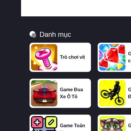
Danh mục
G
Trò chơi vít
Game Đua
G
Xe Ô Tô
Game Toán
G