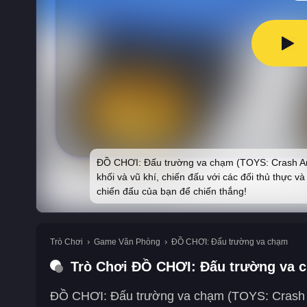
ĐỒ CHƠI: Đấu trường va chạm (TOYS: Crash Are
khối và vũ khí, chiến đấu với các đối thủ thực v
chiến đấu của bạn để chiến thắng!
ĐỒ CHƠI: Đấu trường va chạm
Trò Chơi
Game Văn Phòng
ĐỒ CHƠI: Đấu trường va chạm
Trò Chơi ĐỒ CHƠI: Đấu trường va 
ĐỒ CHƠI: Đấu trường va chạm (TOYS: Crash A