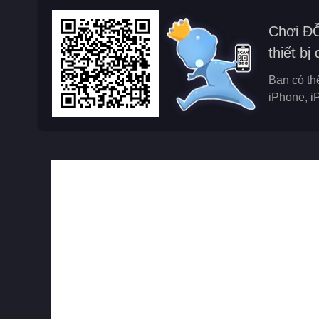
Chơi Đ
thiết bị
Bạn có th
iPhone, iP