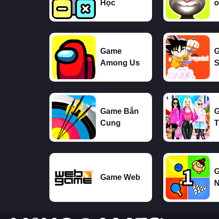
Học
Game
Among Us
S
Game Bắn
G
Cung
T
G
Game Web
N