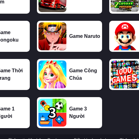
om
Game
Game Naruto
ongoku
ame Thời
Game Công
rang
Chúa
ame 1
Game 3
gười
Người