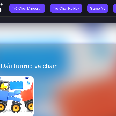
Trò Chơi Minecraft
Trò Chơi Roblox
Game Y8
Đấu trường va chạm