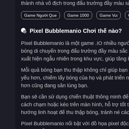
thành nhà vô địch trong đấu trường đầy màu s
Game Người Que
Game 1000
Game Vui
Pixel Bubblemanio Chơi thế nào?
Pixel Bubblemanio là một game .IO nhiều ngườ
bóng di chuyển trong đấu trường đầy màu sắc v
xuất hiện ngẫu nhiên trong khu vực, giúp tăng
Mỗi quả bóng bạn thu thập không chỉ giúp bạ
yếu hơn, chiếm lấy bóng của họ và phát triển n
hơn cũng đang săn lùng bạn.
Bạn sẽ cần sử dụng chiến thuật thông minh để
cách chạm hoặc kéo trên màn hình, hỗ trợ tốt t
hướng linh hoạt để thu thập bóng, tránh né cá
Pixel Bubblemanio nổi bật với đồ họa pixel độc 