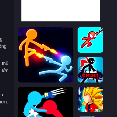
ng
bóng
 thủ
ủ lớn
ều
hơn.