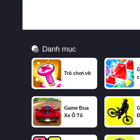
Danh mục
G
Trò chơi vít
Game Đua
G
Xe Ô Tô