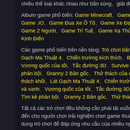
nhiều thể loại khác nhau như bắn súng、giải
Album game phổ biến:
Game Minecraft
、
Game
Game .IO
、
Game Đua Xe Ô Tô
、
Game Xe Đ
Game 2 Người
、
Game Trí Tuệ
、
Game Xạ Th
Kinh Điển
Các game phổ biến trên nền tảng:
Trò chơi bă
Gạch Ma Thuật 4
、
Chiến trường kích thích
、
B
Vương quốc của tôi
、
Tắc đường 3D
、
Survive
phản bội
、
Granny 2 Bản gốc
、
Thử thách của 
thách khối
、
Lát Gạch Ma Thuật 4
、
Chiến trườ
và xanh
、
Vương quốc của tôi
、
Tắc đường 3D
Tìm kẻ phản bội
、
Granny 2 Bản gốc
、
Thử thá
Tất cả các trò chơi đều không cần phải tải xu
đến cho người chơi trải nghiệm chơi game thuậ
dung trò chơi để đáp ứng nhu cầu của nhiều n