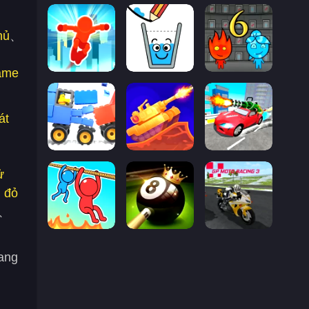
hủ
、
ame
át
ử
n đỏ
、
mang