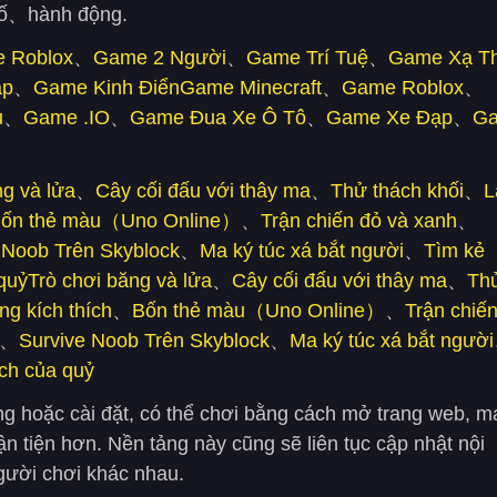
 đố、hành động.
 Roblox
、
Game 2 Người
、
Game Trí Tuệ
、
Game Xạ T
ạp
、
Game Kinh Điển
Game Minecraft
、
Game Roblox
、
ủ
、
Game .IO
、
Game Đua Xe Ô Tô
、
Game Xe Đạp
、
G
ng và lửa
、
Cây cối đấu với thây ma
、
Thử thách khối
、
L
ốn thẻ màu（Uno Online）
、
Trận chiến đỏ và xanh
、
 Noob Trên Skyblock
、
Ma ký túc xá bắt người
、
Tìm kẻ
quỷ
Trò chơi băng và lửa
、
Cây cối đấu với thây ma
、
Th
ng kích thích
、
Bốn thẻ màu（Uno Online）
、
Trận chiế
、
Survive Noob Trên Skyblock
、
Ma ký túc xá bắt người
ch của quỷ
ống hoặc cài đặt, có thể chơi bằng cách mở trang web, 
n tiện hơn. Nền tảng này cũng sẽ liên tục cập nhật nội
gười chơi khác nhau.