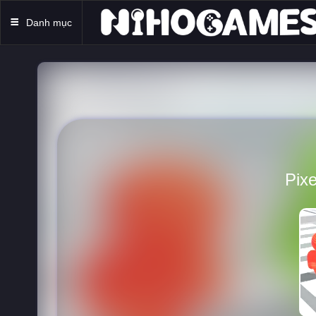
Danh mục
Pix