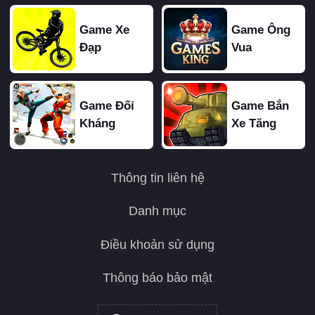
Game Xe
Game Ông
Đạp
Vua
Game Đối
Game Bắn
Kháng
Xe Tăng
Thông tin liên hệ
Danh mục
Điều khoản sử dụng
Thông báo bảo mật