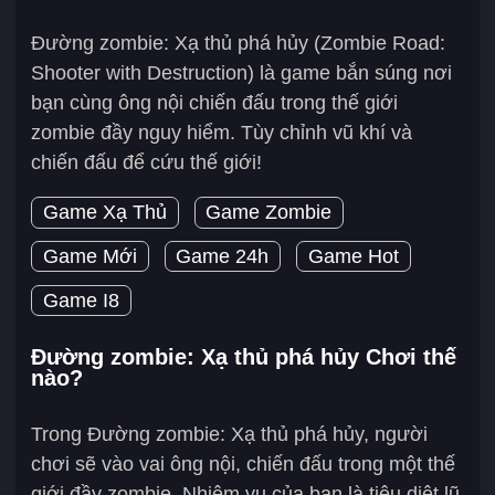
Đường zombie: Xạ thủ phá hủy (Zombie Road:
Shooter with Destruction) là game bắn súng nơi
bạn cùng ông nội chiến đấu trong thế giới
zombie đầy nguy hiểm. Tùy chỉnh vũ khí và
chiến đấu để cứu thế giới!
Game Xạ Thủ
Game Zombie
Game Mới
Game 24h
Game Hot
Game I8
Đường zombie: Xạ thủ phá hủy Chơi thế
nào?
Trong Đường zombie: Xạ thủ phá hủy, người
chơi sẽ vào vai ông nội, chiến đấu trong một thế
giới đầy zombie. Nhiệm vụ của bạn là tiêu diệt lũ