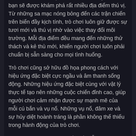
bạn sẽ được khám phá rất nhiều địa điểm thú vị.
Từ những sa mạc nóng bỏng đến các trận chiến
trên biển đầy kịch tính, trò chơi luôn giữ được sự
tươi mới và thú vị nhờ vào việc thay đổi môi
trường. Mỗi địa điểm đều mang đến những thử
thách và kẻ thù mới, khiến người chơi luôn phải
chuẩn bị sẵn sàng cho mọi tình huống.
Trò chơi cũng sở hữu đồ họa phong cách với
hiệu ứng đặc biệt cực ngầu và âm thanh sống
động. Những hiệu ứng đặc biệt cùng với vật lý
thực tế tạo nên những cuộc chiến đỉnh cao, giúp
người chơi cảm nhận được sự mạnh mẽ của
mỗi cú bắn và vụ nổ. Những vụ nổ, đâm xe và
sự hủy diệt hoành tráng là phần không thể thiếu
trong hành động của trò chơi.