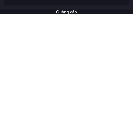
Quảng cáo