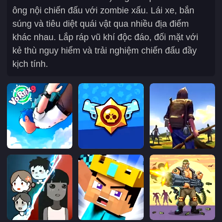
ông nội chiến đấu với zombie xấu. Lái xe, bắn
súng và tiêu diệt quái vật qua nhiều địa điểm
khác nhau. Lắp ráp vũ khí độc đáo, đối mặt với
kẻ thù nguy hiểm và trải nghiệm chiến đấu đầy
kịch tính.