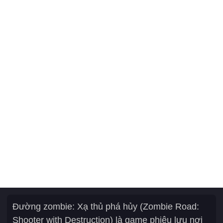
Đường zombie: Xạ thủ phá hủy (Zombie Road:
Shooter with Destruction) là game phiêu lưu nơi