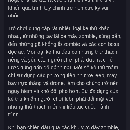
hoặc chai để tạo ra các phụ kiện vũ khí thú vị,
khiến quá trình tùy chỉnh trở nên cực kỳ vui
nhộn.
Trò chơi cung cấp rất nhiều loại kẻ thù khác
nhau, từ những tay lái xe máy zombie, súng bắn,
đến những gã khổng lồ zombie và các con boss
độc ác. Mỗi loại kẻ thù đều có những thử thách
riêng và yêu cầu người chơi phải đưa ra chiến
lược đúng đắn để đánh bại. Một số kẻ thù thậm
chí sử dụng các phương tiện như xe jeep, máy
bay trực thăng và drone, làm cho chúng trở nên
nguy hiểm và khó đối phó hơn. Sự đa dạng của
kẻ thù khiến người chơi luôn phải đối mặt với
những thử thách mới khi tiếp tục cuộc hành
trình.
Khi bạn chiến đấu qua các khu vực đầy zombie,