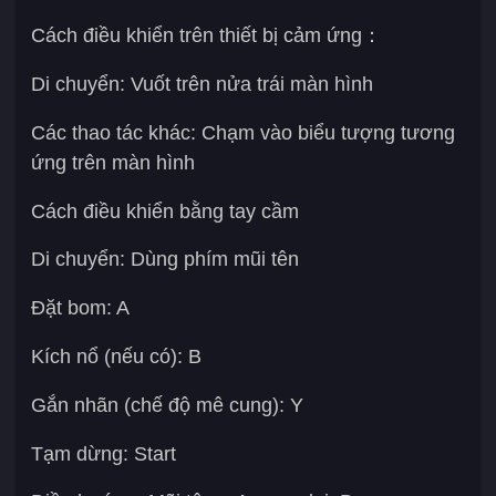
Cách điều khiển trên thiết bị cảm ứng：
Di chuyển: Vuốt trên nửa trái màn hình
Các thao tác khác: Chạm vào biểu tượng tương
ứng trên màn hình
Cách điều khiển bằng tay cầm
Di chuyển: Dùng phím mũi tên
Đặt bom: A
Kích nổ (nếu có): B
Gắn nhãn (chế độ mê cung): Y
Tạm dừng: Start