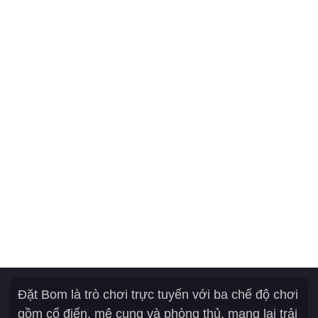
Đặt Bom là trò chơi trực tuyến với ba chế độ chơi
gồm cổ điển, mê cung và phòng thủ, mang lại trải