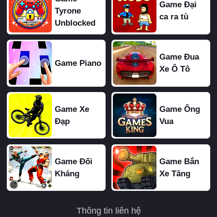
Game Đại
Tyrone
ca ra tù
Unblocked
Game Đua
Game Piano
Xe Ô Tô
Game Xe
Game Ông
Đạp
Vua
Game Đối
Game Bắn
Kháng
Xe Tăng
Thông tin liên hệ