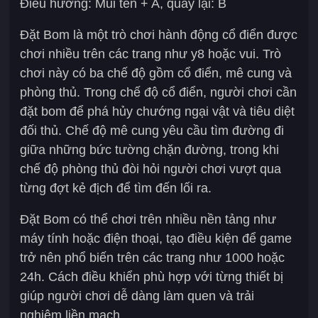
Điều hướng: Mũi tên + A, quay lại: B
Đặt Bom là một trò chơi hành động cổ điển được
chơi nhiều trên các trang như y8 hoặc vui. Trò
chơi này có ba chế độ gồm cổ điển, mê cung và
phòng thủ. Trong chế độ cổ điển, người chơi cần
đặt bom để phá hủy chướng ngại vật và tiêu diệt
đối thủ. Chế độ mê cung yêu cầu tìm đường đi
giữa những bức tường chặn đường, trong khi
chế độ phòng thủ đòi hỏi người chơi vượt qua
từng đợt kẻ địch để tìm đến lối ra.
Đặt Bom có thể chơi trên nhiều nền tảng như
máy tính hoặc điện thoại, tạo điều kiện để game
trở nên phổ biến trên các trang như 1000 hoặc
24h. Cách điều khiển phù hợp với từng thiết bị
giúp người chơi dễ dàng làm quen và trải
nghiệm liền mạch.