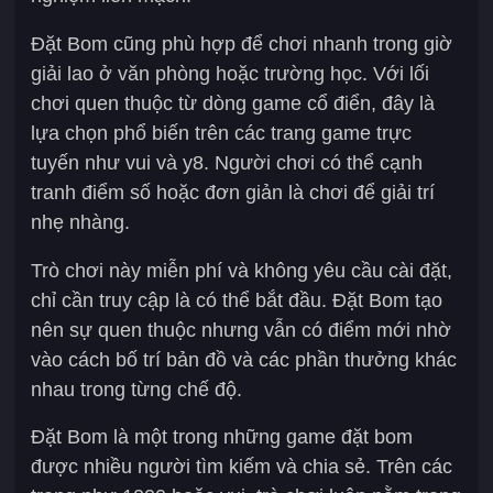
Đặt Bom cũng phù hợp để chơi nhanh trong giờ
giải lao ở văn phòng hoặc trường học. Với lối
chơi quen thuộc từ dòng game cổ điển, đây là
lựa chọn phổ biến trên các trang game trực
tuyến như vui và y8. Người chơi có thể cạnh
tranh điểm số hoặc đơn giản là chơi để giải trí
nhẹ nhàng.
Trò chơi này miễn phí và không yêu cầu cài đặt,
chỉ cần truy cập là có thể bắt đầu. Đặt Bom tạo
nên sự quen thuộc nhưng vẫn có điểm mới nhờ
vào cách bố trí bản đồ và các phần thưởng khác
nhau trong từng chế độ.
Đặt Bom là một trong những game đặt bom
được nhiều người tìm kiếm và chia sẻ. Trên các