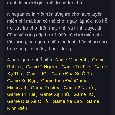
mình là người giỏi nhất trong trò chơi.
Nihogames là một nền tảng trò chơi trực tuyến
miễn phí mà bạn có thể chơi ngay lập tức. Nó hỗ
trợ các trò chơi trên máy tính và trình duyệt di
động và cung cấp hơn 1.000 trò chơi miễn phí
tải xuống, bao gồm nhiều thể loại khác nhau như
bắn súng、giải đố、hành động.
Album game phổ biến:
Game Minecraft
、
Game
Roblox
、
Game 2 Người
、
Game Trí Tuệ
、
Game
Xạ Thủ
、
Game .IO
、
Game Đua Xe Ô Tô
、
Game Xe Đạp
、
Game Kinh Điển
Game
Minecraft
、
Game Roblox
、
Game 2 Người
、
Game Trí Tuệ
、
Game Xạ Thủ
、
Game .IO
、
Game Đua Xe Ô Tô
、
Game Xe Đạp
、
Game
Kinh Điển