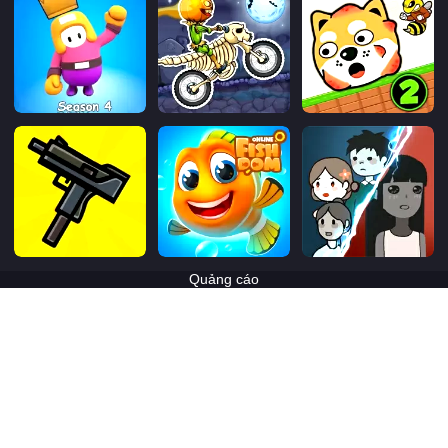
Quảng cáo