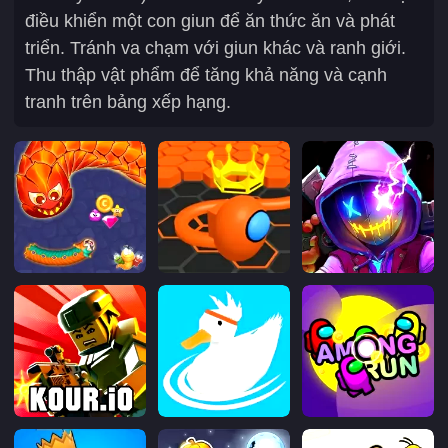
điều khiển một con giun để ăn thức ăn và phát
triển. Tránh va chạm với giun khác và ranh giới.
Thu thập vật phẩm để tăng khả năng và cạnh
tranh trên bảng xếp hạng.