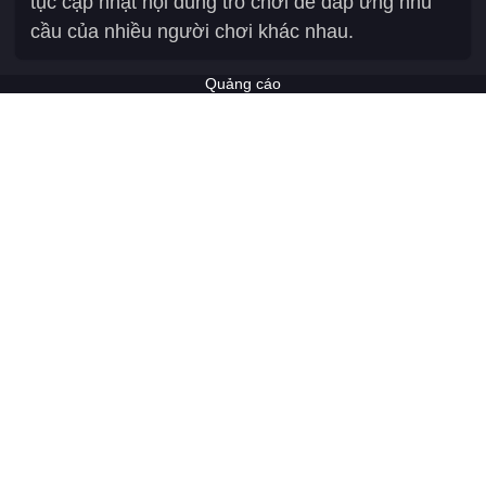
tục cập nhật nội dung trò chơi để đáp ứng nhu
cầu của nhiều người chơi khác nhau.
Quảng cáo