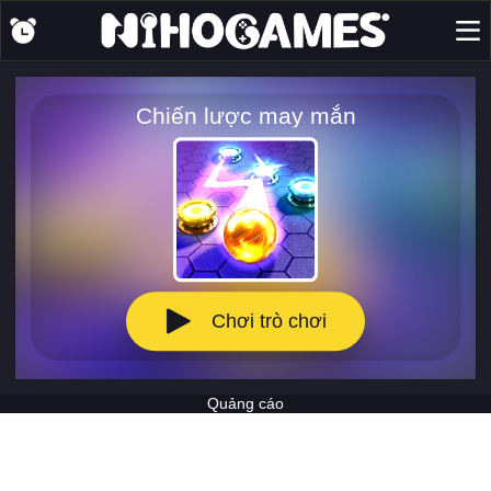
Chiến lược may mắn
Chơi trò chơi
Quảng cáo