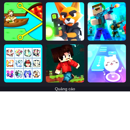
Quảng cáo