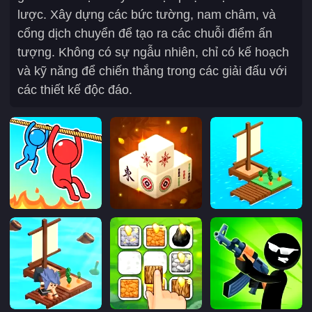
lược. Xây dựng các bức tường, nam châm, và
cổng dịch chuyển để tạo ra các chuỗi điểm ấn
tượng. Không có sự ngẫu nhiên, chỉ có kế hoạch
và kỹ năng để chiến thắng trong các giải đấu với
các thiết kế độc đáo.