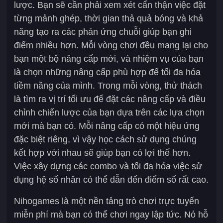
lược. Bạn sẽ cần phải xem xét cẩn thận việc đặt
từng mảnh ghép, thời gian thả quả bóng và khả
năng tạo ra các phản ứng chuỗi giúp bạn ghi
điểm nhiều hơn. Mỗi vòng chơi đều mang lại cho
bạn một bộ nâng cấp mới, và nhiệm vụ của bạn
là chọn những nâng cấp phù hợp để tối đa hóa
tiềm năng của mình. Trong mỗi vòng, thử thách
là tìm ra vị trí tối ưu để đặt các nâng cấp và điều
chỉnh chiến lược của bạn dựa trên các lựa chọn
mới mà bạn có. Mỗi nâng cấp có một hiệu ứng
đặc biệt riêng, vì vậy học cách sử dụng chúng
kết hợp với nhau sẽ giúp bạn có lợi thế hơn.
Việc xây dựng các combo và tối đa hóa việc sử
dụng hệ số nhân có thể dẫn đến điểm số rất cao.
Nihogames là một nền tảng trò chơi trực tuyến
miễn phí mà bạn có thể chơi ngay lập tức. Nó hỗ