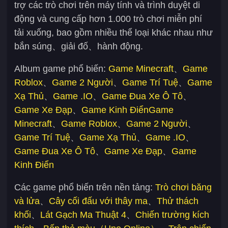
trợ các trò chơi trên máy tính và trình duyệt di
động và cung cấp hơn 1.000 trò chơi miễn phí
tải xuống, bao gồm nhiều thể loại khác nhau như
bắn súng、giải đố、hành động.
Album game phổ biến:
Game Minecraft
、
Game
Roblox
、
Game 2 Người
、
Game Trí Tuệ
、
Game
Xạ Thủ
、
Game .IO
、
Game Đua Xe Ô Tô
、
Game Xe Đạp
、
Game Kinh Điển
Game
Minecraft
、
Game Roblox
、
Game 2 Người
、
Game Trí Tuệ
、
Game Xạ Thủ
、
Game .IO
、
Game Đua Xe Ô Tô
、
Game Xe Đạp
、
Game
Kinh Điển
Các game phổ biến trên nền tảng:
Trò chơi băng
và lửa
、
Cây cối đấu với thây ma
、
Thử thách
khối
、
Lát Gạch Ma Thuật 4
、
Chiến trường kích