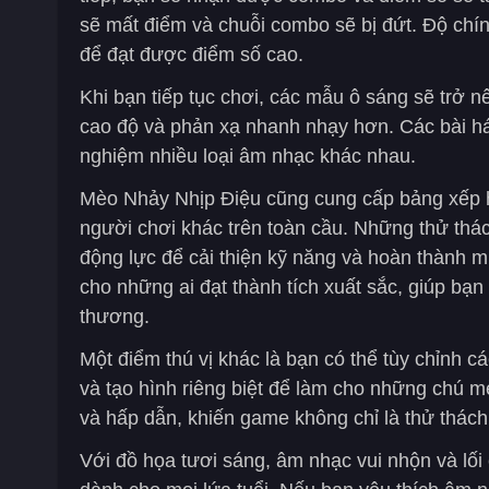
sẽ mất điểm và chuỗi combo sẽ bị đứt. Độ chí
để đạt được điểm số cao.
Khi bạn tiếp tục chơi, các mẫu ô sáng sẽ trở 
cao độ và phản xạ nhanh nhạy hơn. Các bài h
nghiệm nhiều loại âm nhạc khác nhau.
Mèo Nhảy Nhịp Điệu cũng cung cấp bảng xếp h
người chơi khác trên toàn cầu. Những thử thá
động lực để cải thiện kỹ năng và hoàn thành 
cho những ai đạt thành tích xuất sắc, giúp bạ
thương.
Một điểm thú vị khác là bạn có thể tùy chỉnh 
và tạo hình riêng biệt để làm cho những chú m
và hấp dẫn, khiến game không chỉ là thử thách
Với đồ họa tươi sáng, âm nhạc vui nhộn và lối 