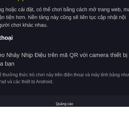
ống hoặc cài đặt, có thể chơi bằng cách mở trang web, 
n tiện hơn. Nền tảng này cũng sẽ liên tục cập nhật nội
gười chơi khác nhau.
thoại
o Nhảy Nhịp Điệu trên mã QR với camera thiết bị 
a bạn
ể thưởng thức trò chơi này trên điện thoại và máy tính bảng nh
ad và các thiết bị Android.
Quảng cáo