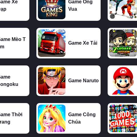
ame Xe
Game Ông
Đạp
Vua
ame Mèo T
Game Xe Tải
om
Game
Game Naruto
ongoku
ame Thời
Game Công
rang
Chúa