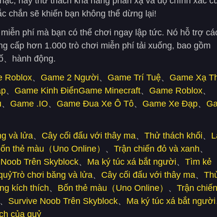
nhạc, hãy thử thách khả năng phản xạ và độ chính xác c
 chắn sẽ khiến bạn không thể dừng lại!
miễn phí mà bạn có thể chơi ngay lập tức. Nó hỗ trợ các
ung cấp hơn 1.000 trò chơi miễn phí tải xuống, bao gồm
 đố、hành động.
 Roblox
、
Game 2 Người
、
Game Trí Tuệ
、
Game Xạ T
ạp
、
Game Kinh Điển
Game Minecraft
、
Game Roblox
、
ủ
、
Game .IO
、
Game Đua Xe Ô Tô
、
Game Xe Đạp
、
G
ng và lửa
、
Cây cối đấu với thây ma
、
Thử thách khối
、
L
ốn thẻ màu（Uno Online）
、
Trận chiến đỏ và xanh
、
 Noob Trên Skyblock
、
Ma ký túc xá bắt người
、
Tìm kẻ
quỷ
Trò chơi băng và lửa
、
Cây cối đấu với thây ma
、
Th
ng kích thích
、
Bốn thẻ màu（Uno Online）
、
Trận chiế
、
Survive Noob Trên Skyblock
、
Ma ký túc xá bắt người
ch của quỷ