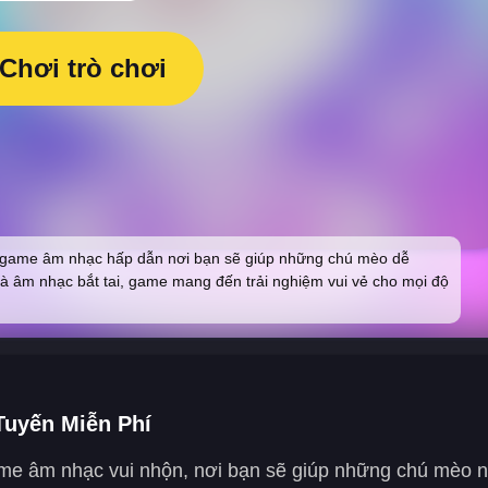
Chơi trò chơi
 game âm nhạc hấp dẫn nơi bạn sẽ giúp những chú mèo dễ
à âm nhạc bắt tai, game mang đến trải nghiệm vui vẻ cho mọi độ
Chơi Game Âm Nhạc
Tuyến Miễn Phí
me âm nhạc vui nhộn, nơi bạn sẽ giúp những chú mèo 