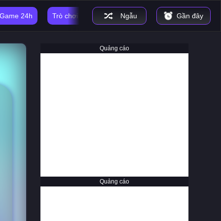
Game 24h
Trò chơi vít
Ngẫu
Gần đây
Quảng cáo
Quảng cáo