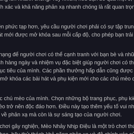
nh xác và khả năng phản xạ nhanh chóng là rất quan trọ
nên phức tạp hơn, yêu cầu người chơi phải có sự tập tru
át mới được mở khóa sau mỗi cấp độ, cho phép bạn trải
ạng để người chơi có thể cạnh tranh với bạn bè và nh
ch hàng ngày và nhiệm vụ đặc biệt giúp người chơi có t
mục tiêu của mình. Các phần thưởng hấp dẫn cũng được 
n mở khóa các bài hát và phụ kiện mới cho các chú mèo 
các chú mèo của mình. Chọn những bộ trang phục, phụ ki
èo trở nên độc đáo hơn. Điều này tạo thêm yếu tố vui n
 về phản xạ mà còn là sự sáng tạo của người chơi.
chơi gây nghiện, Mèo Nhảy Nhịp Điệu là một trò chơi thú