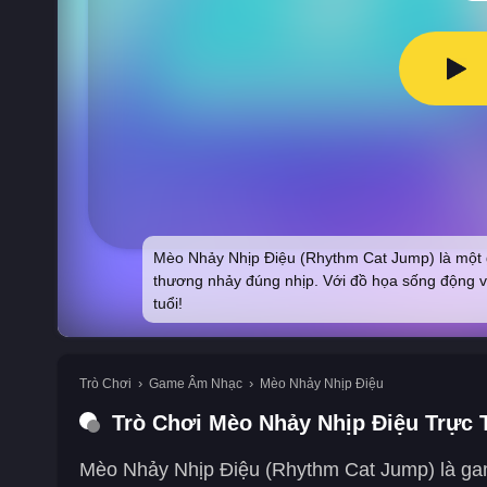
Mèo Nhảy Nhịp Điệu (Rhythm Cat Jump) là một
thương nhảy đúng nhịp. Với đồ họa sống động v
tuổi!
Mèo Nhảy Nhịp Điệu
Trò Chơi
Game Âm Nhạc
Mèo Nhảy Nhịp Điệu
Trò Chơi Mèo Nhảy Nhịp Điệu Trực 
Mèo Nhảy Nhịp Điệu (Rhythm Cat Jump) là ga