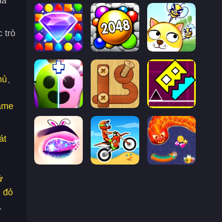
ủa
 trò
hủ
、
ame
át
ử
n đỏ
、