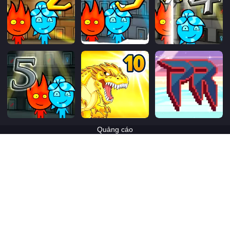
Quảng cáo