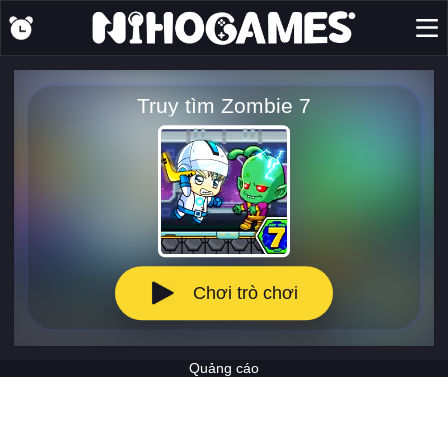
Truy tìm Zombie 7
Chơi trò chơi
Quảng cáo