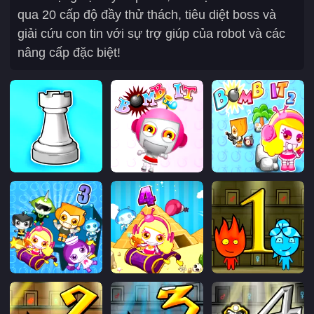
qua 20 cấp độ đầy thử thách, tiêu diệt boss và
giải cứu con tin với sự trợ giúp của robot và các
nâng cấp đặc biệt!