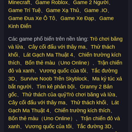
Minecraft
、
Game Roblox
、
Game 2 Người
、
Game Trí Tuệ
、
Game Xạ Thủ
、
Game .IO
、
Game Đua Xe Ô Tô
、
Game Xe Đạp
、
Game
Kinh Điển
Các game phổ biến trên nền tảng:
Trò chơi băng
và lửa
、
Cây cối đấu với thây ma
、
Thử thách
khối
、
Lát Gạch Ma Thuật 4
、
Chiến trường kích
thích
、
Bốn thẻ màu（Uno Online）
、
Trận chiến
đỏ và xanh
、
Vương quốc của tôi
、
Tắc đường
3D
、
Survive Noob Trên Skyblock
、
Ma ký túc xá
bắt người
、
Tìm kẻ phản bội
、
Granny 2 Bản
gốc
、
Thử thách của quỷ
Trò chơi băng và lửa
、
Cây cối đấu với thây ma
、
Thử thách khối
、
Lát
Gạch Ma Thuật 4
、
Chiến trường kích thích
、
Bốn thẻ màu（Uno Online）
、
Trận chiến đỏ và
xanh
、
Vương quốc của tôi
、
Tắc đường 3D
、