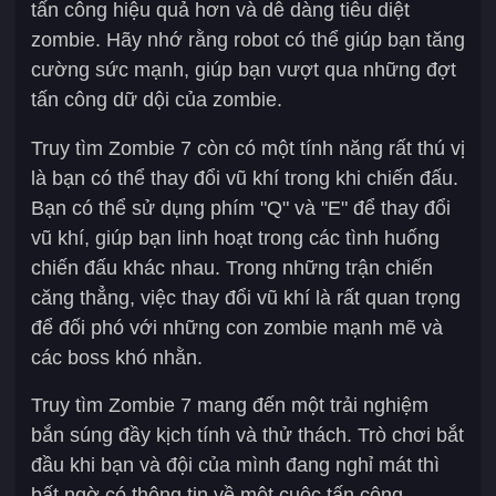
tấn công hiệu quả hơn và dễ dàng tiêu diệt
zombie. Hãy nhớ rằng robot có thể giúp bạn tăng
cường sức mạnh, giúp bạn vượt qua những đợt
tấn công dữ dội của zombie.
Truy tìm Zombie 7 còn có một tính năng rất thú vị
là bạn có thể thay đổi vũ khí trong khi chiến đấu.
Bạn có thể sử dụng phím "Q" và "E" để thay đổi
vũ khí, giúp bạn linh hoạt trong các tình huống
chiến đấu khác nhau. Trong những trận chiến
căng thẳng, việc thay đổi vũ khí là rất quan trọng
để đối phó với những con zombie mạnh mẽ và
các boss khó nhằn.
Truy tìm Zombie 7 mang đến một trải nghiệm
bắn súng đầy kịch tính và thử thách. Trò chơi bắt
đầu khi bạn và đội của mình đang nghỉ mát thì
bất ngờ có thông tin về một cuộc tấn công