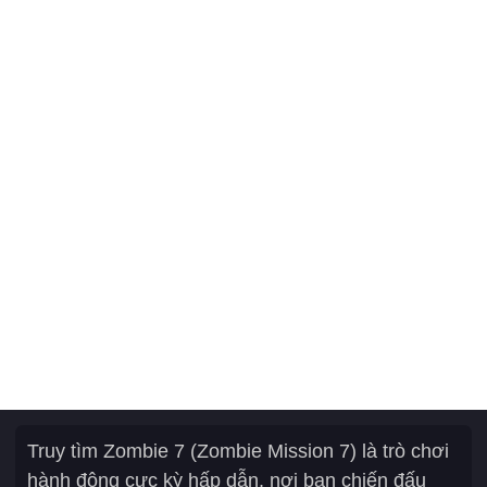
Truy tìm Zombie 7 (Zombie Mission 7) là trò chơi
hành động cực kỳ hấp dẫn, nơi bạn chiến đấu