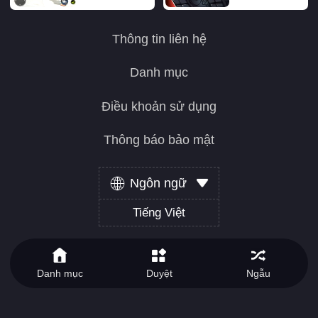
Thông tin liên hệ
Danh mục
Điều khoản sử dụng
Thông báo bảo mật
Ngôn ngữ
Tiếng Việt
Just be happy
Just be happy
Just be happy
Danh mục
Duyệt
Ngẫu