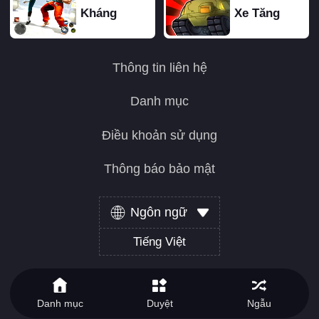
Kháng
Xe Tăng
Thông tin liên hệ
Danh mục
Điều khoản sử dụng
Thông báo bảo mật
Ngôn ngữ
Tiếng Việt
Just be happy
Just be happy
Just be happy
Danh mục
Duyệt
Ngẫu