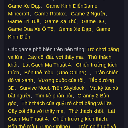
Game Xe Đạp
、
Game Kinh Điển
Game
Minecraft
、
Game Roblox
、
Game 2 Người
、
Game Trí Tuệ
、
Game Xạ Thủ
、
Game .IO
、
Game Đua Xe Ô Tô
、
Game Xe Đạp
、
Game
Kinh Điển
Các game phổ biến trên nền tảng:
Trò chơi băng
và lửa
、
Cây cối đấu với thây ma
、
Thử thách
khối
、
Lát Gạch Ma Thuật 4
、
Chiến trường kích
thích
、
Bốn thẻ màu（Uno Online）
、
Trận chiến
đỏ và xanh
、
Vương quốc của tôi
、
Tắc đường
3D
、
Survive Noob Trên Skyblock
、
Ma ký túc xá
bắt người
、
Tìm kẻ phản bội
、
Granny 2 Bản
gốc
、
Thử thách của quỷ
Trò chơi băng và lửa
、
Cây cối đấu với thây ma
、
Thử thách khối
、
Lát
Gạch Ma Thuật 4
、
Chiến trường kích thích
、
Bốn thẻ màu（Uno Online）
、
Trận chiến đỏ và