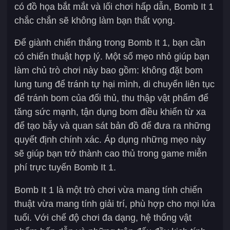
có đồ họa bắt mắt và lối chơi hấp dẫn, Bomb It 1
chắc chắn sẽ không làm bạn thất vọng.
Để giành chiến thắng trong Bomb It 1, bạn cần
có chiến thuật hợp lý. Một số mẹo nhỏ giúp bạn
làm chủ trò chơi này bao gồm: không đặt bom
lung tung để tránh tự hại mình, di chuyển liên tục
để tránh bom của đối thủ, thu thập vật phẩm để
tăng sức mạnh, tận dụng bom điều khiển từ xa
để tạo bẫy và quan sát bản đồ để đưa ra những
quyết định chính xác. Áp dụng những mẹo này
sẽ giúp bạn trở thành cao thủ trong game miễn
phí trực tuyến Bomb It 1.
Bomb It 1 là một trò chơi vừa mang tính chiến
thuật vừa mang tính giải trí, phù hợp cho mọi lứa
tuổi. Với chế độ chơi đa dạng, hệ thống vật