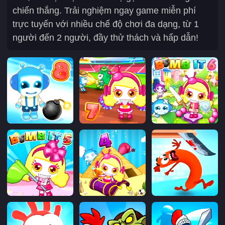
chiến thắng. Trải nghiệm ngay game miễn phí
trực tuyến với nhiều chế độ chơi đa dạng, từ 1
người đến 2 người, đầy thử thách và hấp dẫn!