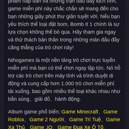
phẩm hấp dẫn và những trận đấu đầy kịch tính,
game miễn phí này chắc chắn sẽ mang đến cho
bạn những giây phút thư giãn tuyệt vời. Nếu bạn
yêu thích thể loại đặt bom, Bomb It 1 chính là sự
lựa chọn không thể bỏ qua. Hãy tham gia ngay
và thử thách bản thân trong những màn đấu đầy
căng thẳng của trò chơi này!
Nihogames là một nền tảng trò chơi trực tuyến
miễn phí mà bạn có thể chơi ngay lập tức. Nó hỗ
trợ các trò chơi trên máy tính và trình duyệt di
động và cung cấp hơn 1.000 trò chơi miễn phí
tải xuống, bao gồm nhiều thể loại khác nhau như
bắn súng、giải đố、hành động.
Album game phổ biến:
Game Minecraft
、
Game
Roblox
、
Game 2 Người
、
Game Trí Tuệ
、
Game
Xạ Thủ
、
Game .IO
、
Game Đua Xe Ô Tô
、