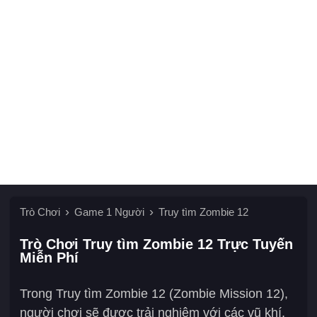
Trò Chơi
Game 1 Người
Truy tìm Zombie 12
Trò Chơi Truy tìm Zombie 12 Trực Tuyến
Miễn Phí
Trong Truy tìm Zombie 12 (Zombie Mission 12),
người chơi sẽ được trải nghiệm với các vũ khí,