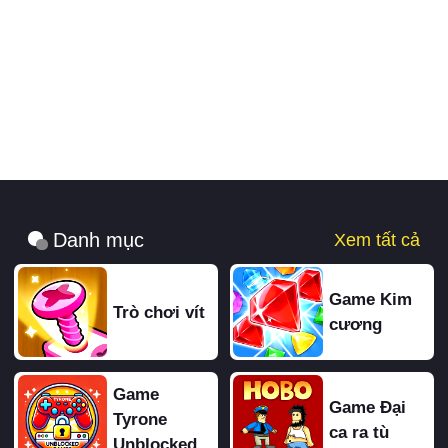
Danh mục
Xem tất cả
Game Kim
Trò chơi vít
cương
Game
Game Đại
Tyrone
ca ra tù
Unblocked