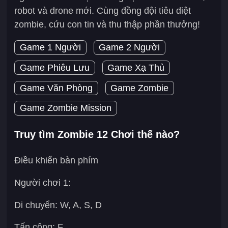
robot và drone mới. Cùng đồng đội tiêu diệt
zombie, cứu con tin và thu thập phần thưởng!
Game 1 Người
Game 2 Người
Game Phiêu Lưu
Game Xạ Thủ
Game Văn Phòng
Game Zombie
Game Zombie Mission
Truy tìm Zombie 12 Chơi thế nào?
Điều khiển bàn phím
Người chơi 1:
Di chuyển: W, A, S, D
Tấn công: F