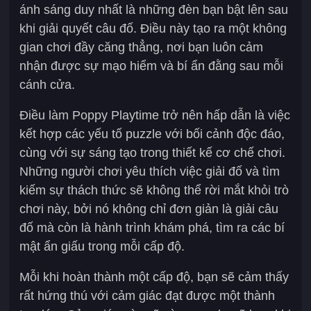
ánh sáng duy nhất là những đèn bạn bật lên sau
khi giải quyết câu đố. Điều này tạo ra một không
gian chơi đầy căng thẳng, nơi bạn luôn cảm
nhận được sự mạo hiểm và bí ẩn đằng sau mỗi
cánh cửa.
Điều làm Poppy Playtime trở nên hấp dẫn là việc
kết hợp các yếu tố puzzle với bối cảnh độc đáo,
cùng với sự sáng tạo trong thiết kế cơ chế chơi.
Những người chơi yêu thích việc giải đố và tìm
kiếm sự thách thức sẽ không thể rời mắt khỏi trò
chơi này, bởi nó không chỉ đơn giản là giải câu
đố mà còn là hành trình khám phá, tìm ra các bí
mật ẩn giấu trong mỗi cấp độ.
Mỗi khi hoàn thành một cấp độ, bạn sẽ cảm thấy
rất hứng thú với cảm giác đạt được một thành