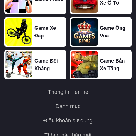
Xe Ô Tô
Game Xe
Game Ông
Đạp
Vua
Game Đối
Game Bắn
Kháng
Xe Tăng
Thông tin liên hệ
Danh mục
Điều khoản sử dụng
Thông báo bảo mật