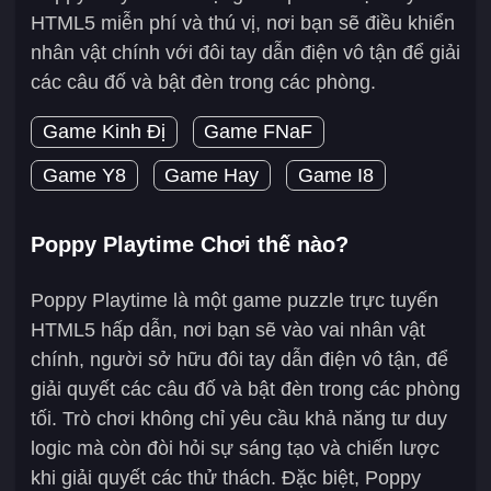
HTML5 miễn phí và thú vị, nơi bạn sẽ điều khiển
nhân vật chính với đôi tay dẫn điện vô tận để giải
các câu đố và bật đèn trong các phòng.
Game Kinh Đị
Game FNaF
Game Y8
Game Hay
Game I8
Poppy Playtime Chơi thế nào?
Poppy Playtime là một game puzzle trực tuyến
HTML5 hấp dẫn, nơi bạn sẽ vào vai nhân vật
chính, người sở hữu đôi tay dẫn điện vô tận, để
giải quyết các câu đố và bật đèn trong các phòng
tối. Trò chơi không chỉ yêu cầu khả năng tư duy
logic mà còn đòi hỏi sự sáng tạo và chiến lược
khi giải quyết các thử thách. Đặc biệt, Poppy