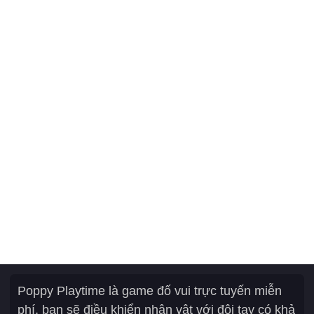
Poppy Playtime là game đố vui trực tuyến miễn
phí, bạn sẽ điều khiển nhân vật với đôi tay có khả