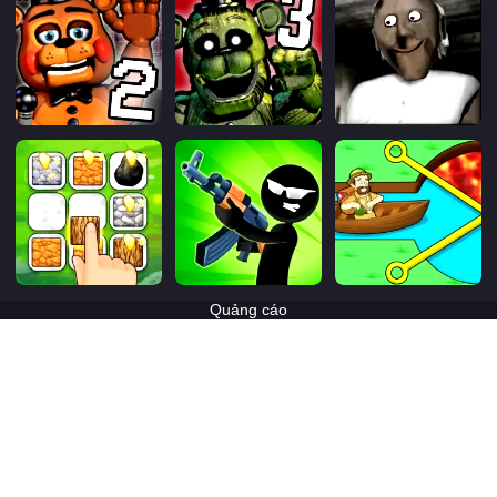
Quảng cáo