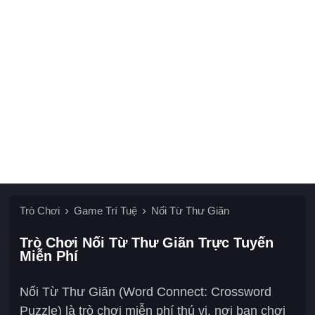
Trò Chơi
Game Trí Tuệ
Nối Từ Thư Giãn
Trò Chơi Nối Từ Thư Giãn Trực Tuyến
Miễn Phí
Nối Từ Thư Giãn (Word Connect: Crossword
Puzzle) là trò chơi miễn phí thú vị, nơi bạn chơi