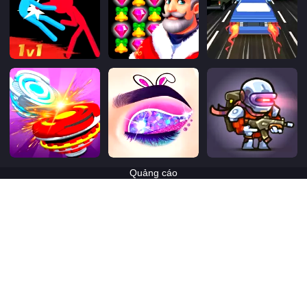
Quảng cáo