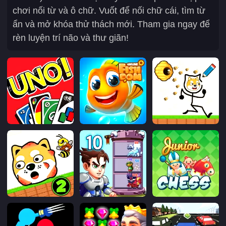
chơi nối từ và ô chữ. Vuốt để nối chữ cái, tìm từ
ẩn và mở khóa thử thách mới. Tham gia ngay để
rèn luyện trí não và thư giãn!