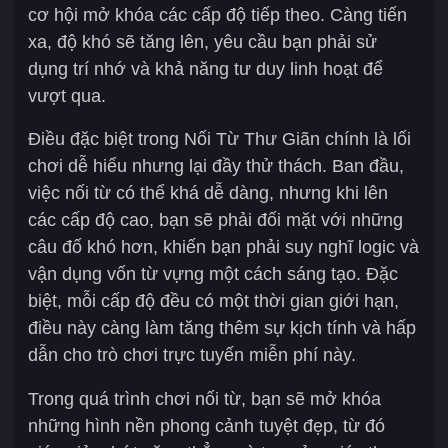
cơ hội mở khóa các cấp độ tiếp theo. Càng tiến
xa, độ khó sẽ tăng lên, yêu cầu bạn phải sử
dụng trí nhớ và khả năng tư duy linh hoạt để
vượt qua.
Điều đặc biệt trong Nối Từ Thư Giãn chính là lối
chơi dễ hiểu nhưng lại đầy thử thách. Ban đầu,
việc nối từ có thể khá dễ dàng, nhưng khi lên
các cấp độ cao, bạn sẽ phải đối mặt với những
câu đố khó hơn, khiến bạn phải suy nghĩ logic và
vận dụng vốn từ vựng một cách sáng tạo. Đặc
biệt, mỗi cấp độ đều có một thời gian giới hạn,
điều này càng làm tăng thêm sự kịch tính và hấp
dẫn cho trò chơi trực tuyến miễn phí này.
Trong quá trình chơi nối từ, bạn sẽ mở khóa
những hình nền phong cảnh tuyệt đẹp, từ đó