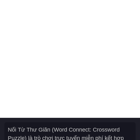
Nối Từ Thư Giãn (Word Connect: Crossword
Puzzle) là trò chơi trực tuyến miễn phí kết hợp