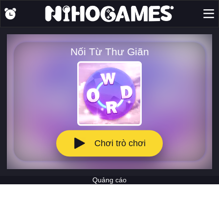
Nối Từ Thư Giãn
Chơi trò chơi
Quảng cáo