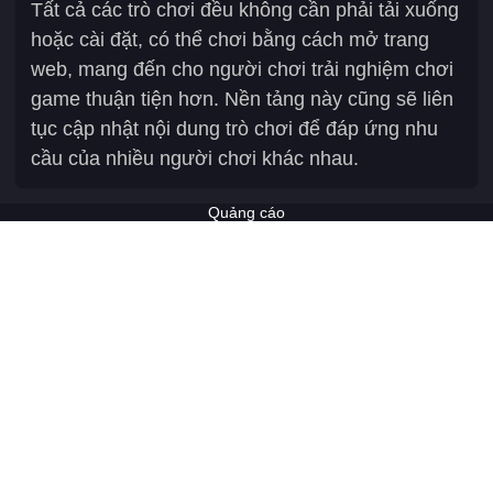
Tất cả các trò chơi đều không cần phải tải xuống
hoặc cài đặt, có thể chơi bằng cách mở trang
web, mang đến cho người chơi trải nghiệm chơi
game thuận tiện hơn. Nền tảng này cũng sẽ liên
tục cập nhật nội dung trò chơi để đáp ứng nhu
cầu của nhiều người chơi khác nhau.
Quảng cáo