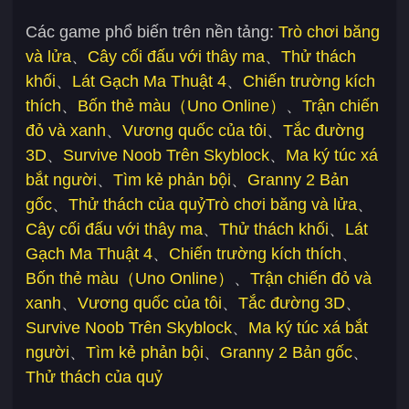
Các game phổ biến trên nền tảng:
Trò chơi băng
và lửa
、
Cây cối đấu với thây ma
、
Thử thách
khối
、
Lát Gạch Ma Thuật 4
、
Chiến trường kích
thích
、
Bốn thẻ màu（Uno Online）
、
Trận chiến
đỏ và xanh
、
Vương quốc của tôi
、
Tắc đường
3D
、
Survive Noob Trên Skyblock
、
Ma ký túc xá
bắt người
、
Tìm kẻ phản bội
、
Granny 2 Bản
gốc
、
Thử thách của quỷ
Trò chơi băng và lửa
、
Cây cối đấu với thây ma
、
Thử thách khối
、
Lát
Gạch Ma Thuật 4
、
Chiến trường kích thích
、
Bốn thẻ màu（Uno Online）
、
Trận chiến đỏ và
xanh
、
Vương quốc của tôi
、
Tắc đường 3D
、
Survive Noob Trên Skyblock
、
Ma ký túc xá bắt
người
、
Tìm kẻ phản bội
、
Granny 2 Bản gốc
、
Thử thách của quỷ