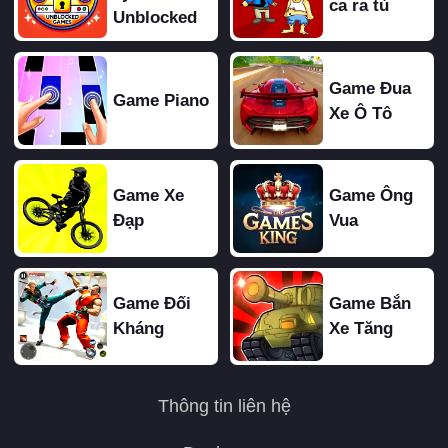
ca ra tù
Unblocked
Game Đua
Game Piano
Xe Ô Tô
Game Xe
Game Ông
Đạp
Vua
Game Đối
Game Bắn
Kháng
Xe Tăng
Thông tin liên hệ