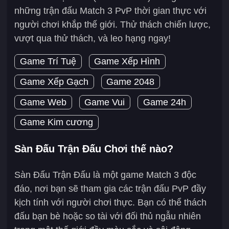
những trận đấu Match 3 PvP thời gian thực với
người chơi khắp thế giới. Thử thách chiến lược,
vượt qua thử thách, và leo hạng ngay!
Game Trí Tuệ
Game Xếp Hình
Game Xếp Gạch
Game 2048
Game Web
Game Vui
Game 24h
Game Kim cương
Sàn Đấu Trận Đấu Chơi thế nào?
Sàn Đấu Trận Đấu là một game Match 3 độc
đáo, nơi bạn sẽ tham gia các trận đấu PvP đầy
kịch tính với người chơi thực. Bạn có thể thách
đấu bạn bè hoặc so tài với đối thủ ngẫu nhiên