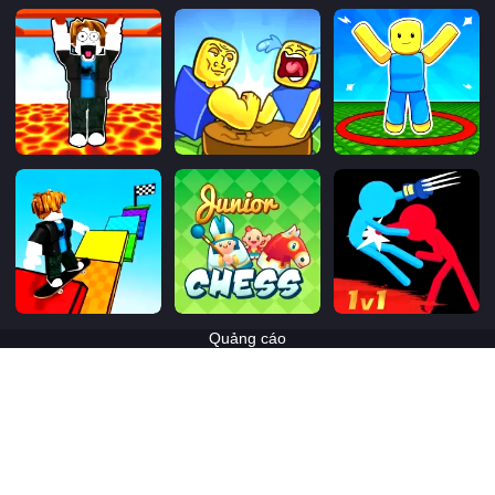
Quảng cáo