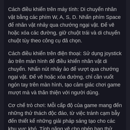
Cách điều khiển trên máy tính: Di chuyển nhân
vật bằng các phím W, A, S, D. Nhấn phím Space
để nhân vật nhảy qua chướng ngại vật. Để vẽ
hoặc xóa các đường, giữ chuột trái và di chuyển
chuột tùy theo công cụ đã chọn.
Cách điều khiển trên điện thoại: Sử dụng joystick
ảo trên màn hình để điều khiển nhân vật di
chuyển. Nhấn nút nhảy ảo để vượt qua chướng
ngại vật. Để vẽ hoặc xóa đường, chỉ cần vuốt
ngón tay trên màn hình, tạo cảm giác chơi game
mượt mà và thân thiện với người dùng.
Cơ chế trò chơi: Mỗi cấp độ của game mang đến
những thử thách độc đáo, từ việc tránh cạm bẫy
đến thiết kế những giải pháp sáng tạo cho các
khu vực khó. Tính năng vẽ cho phép bạn thử