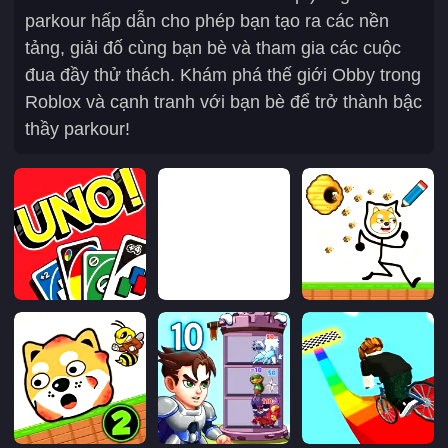
parkour hấp dẫn cho phép bạn tạo ra các nền
tảng, giải đố cùng bạn bè và tham gia các cuộc
đua đầy thử thách. Khám phá thế giới Obby trong
Roblox và cạnh tranh với bạn bè để trở thành bậc
thầy parkour!