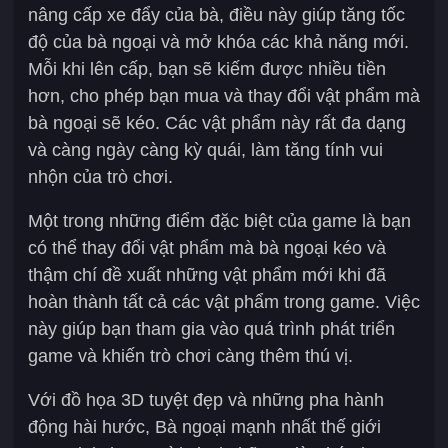
nâng cấp xe đẩy của bà, điều này giúp tăng tốc
độ của bà ngoại và mở khóa các khả năng mới.
Mỗi khi lên cấp, bạn sẽ kiếm được nhiều tiền
hơn, cho phép bạn mua và thay đổi vật phẩm mà
bà ngoại sẽ kéo. Các vật phẩm này rất đa dạng
và càng ngày càng kỳ quái, làm tăng tính vui
nhộn của trò chơi.
Một trong những điểm đặc biệt của game là bạn
có thể thay đổi vật phẩm mà bà ngoại kéo và
thậm chí đề xuất những vật phẩm mới khi đã
hoàn thành tất cả các vật phẩm trong game. Việc
này giúp bạn tham gia vào quá trình phát triển
game và khiến trò chơi càng thêm thú vị.
Với đồ họa 3D tuyệt đẹp và những pha hành
động hài hước, Bà ngoại mạnh nhất thế giới