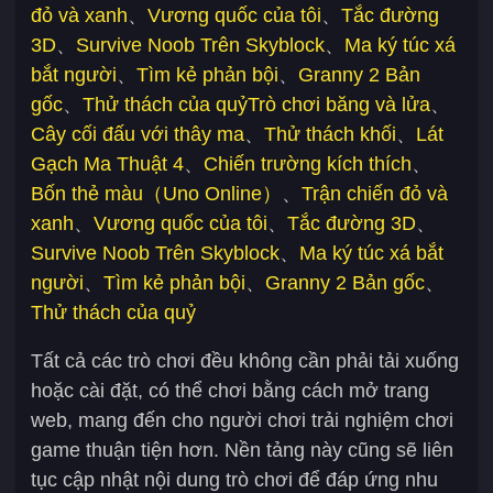
đỏ và xanh
、
Vương quốc của tôi
、
Tắc đường
3D
、
Survive Noob Trên Skyblock
、
Ma ký túc xá
bắt người
、
Tìm kẻ phản bội
、
Granny 2 Bản
gốc
、
Thử thách của quỷ
Trò chơi băng và lửa
、
Cây cối đấu với thây ma
、
Thử thách khối
、
Lát
Gạch Ma Thuật 4
、
Chiến trường kích thích
、
Bốn thẻ màu（Uno Online）
、
Trận chiến đỏ và
xanh
、
Vương quốc của tôi
、
Tắc đường 3D
、
Survive Noob Trên Skyblock
、
Ma ký túc xá bắt
người
、
Tìm kẻ phản bội
、
Granny 2 Bản gốc
、
Thử thách của quỷ
Tất cả các trò chơi đều không cần phải tải xuống
hoặc cài đặt, có thể chơi bằng cách mở trang
web, mang đến cho người chơi trải nghiệm chơi
game thuận tiện hơn. Nền tảng này cũng sẽ liên
tục cập nhật nội dung trò chơi để đáp ứng nhu