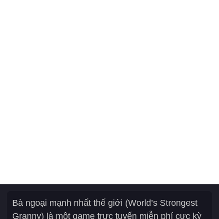
Bà ngoại mạnh nhất thế giới (World’s Strongest
Granny) là một game trực tuyến miễn phí cực kỳ