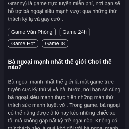
Granny) là game trực tuyến miễn phí, nơi bạn sẽ
hỗ trợ bà ngoại siêu mạnh vượt qua những thử
thách kỳ lạ và gây cười.
Game Văn Phòng
Game 24h
Game Hot
Game I8
Bà ngoại mạnh nhất thế giới Chơi thế
nào?
Bà ngoại mạnh nhất thế giới là một game trực
tuyến cực kỳ thú vị và hài hước, nơi bạn sẽ cùng
bà ngoại siêu mạnh thực hiện những màn thử
thách sức mạnh tuyệt vời. Trong game, bà ngoại
có thể nâng được ô tô hay kéo những chiếc xe
tải mà không gặp bất kỳ trở ngại nào. Không có
thử thách nào là quá khó đối với bà ngoại mạnh