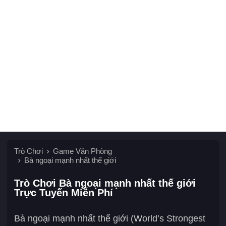
Trò Chơi
Game Văn Phòng
Bà ngoại mạnh nhất thế giới
Trò Chơi Bà ngoại mạnh nhất thế giới
Trực Tuyến Miễn Phí
Bà ngoại mạnh nhất thế giới (World’s Strongest