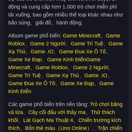
động và cung cấp hơn 1.000 trò chơi miễn phí
tải xuống, bao gồm nhiều thể loại khác nhau như
bắn súng、giải đố、hành động.
Album game phổ biến:
Game Minecraft
、
Game
Roblox
、
Game 2 Người
、
Game Trí Tuệ
、
Game
Xạ Thủ
、
Game .IO
、
Game Đua Xe Ô Tô
、
Game Xe Đạp
、
Game Kinh Điển
Game
Minecraft
、
Game Roblox
、
Game 2 Người
、
Game Trí Tuệ
、
Game Xạ Thủ
、
Game .IO
、
Game Đua Xe Ô Tô
、
Game Xe Đạp
、
Game
Kinh Điển
Các game phổ biến trên nền tảng:
Trò chơi băng
và lửa
、
Cây cối đấu với thây ma
、
Thử thách
khối
、
Lát Gạch Ma Thuật 4
、
Chiến trường kích
thích
、
Bốn thẻ màu（Uno Online）
、
Trận chiến