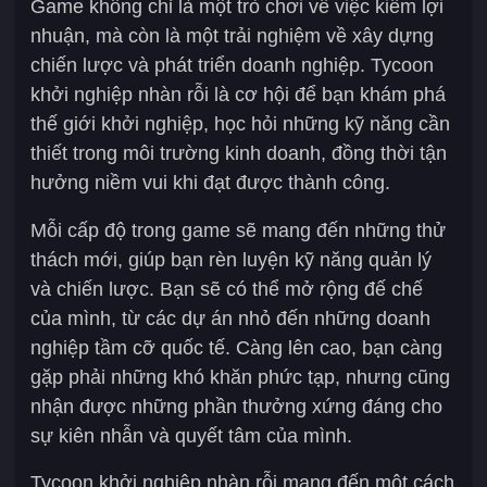
Game không chỉ là một trò chơi về việc kiếm lợi
nhuận, mà còn là một trải nghiệm về xây dựng
chiến lược và phát triển doanh nghiệp. Tycoon
khởi nghiệp nhàn rỗi là cơ hội để bạn khám phá
thế giới khởi nghiệp, học hỏi những kỹ năng cần
thiết trong môi trường kinh doanh, đồng thời tận
hưởng niềm vui khi đạt được thành công.
Mỗi cấp độ trong game sẽ mang đến những thử
thách mới, giúp bạn rèn luyện kỹ năng quản lý
và chiến lược. Bạn sẽ có thể mở rộng đế chế
của mình, từ các dự án nhỏ đến những doanh
nghiệp tầm cỡ quốc tế. Càng lên cao, bạn càng
gặp phải những khó khăn phức tạp, nhưng cũng
nhận được những phần thưởng xứng đáng cho
sự kiên nhẫn và quyết tâm của mình.
Tycoon khởi nghiệp nhàn rỗi mang đến một cách