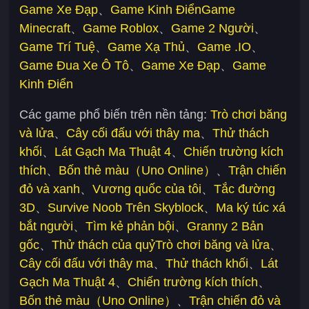
Game Xe Đạp
、
Game Kinh Điển
Game
Minecraft
、
Game Roblox
、
Game 2 Người
、
Game Trí Tuệ
、
Game Xạ Thủ
、
Game .IO
、
Game Đua Xe Ô Tô
、
Game Xe Đạp
、
Game
Kinh Điển
Các game phổ biến trên nền tảng:
Trò chơi băng
và lửa
、
Cây cối đấu với thây ma
、
Thử thách
khối
、
Lát Gạch Ma Thuật 4
、
Chiến trường kích
thích
、
Bốn thẻ màu（Uno Online）
、
Trận chiến
đỏ và xanh
、
Vương quốc của tôi
、
Tắc đường
3D
、
Survive Noob Trên Skyblock
、
Ma ký túc xá
bắt người
、
Tìm kẻ phản bội
、
Granny 2 Bản
gốc
、
Thử thách của quỷ
Trò chơi băng và lửa
、
Cây cối đấu với thây ma
、
Thử thách khối
、
Lát
Gạch Ma Thuật 4
、
Chiến trường kích thích
、
Bốn thẻ màu（Uno Online）
、
Trận chiến đỏ và