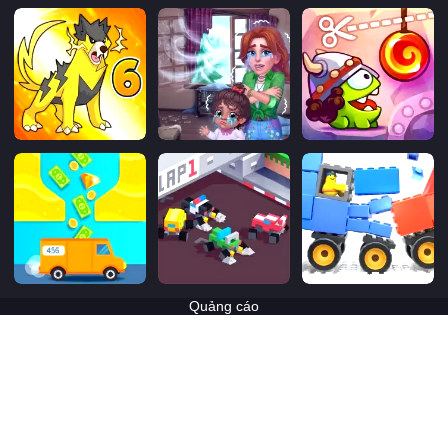
Quảng cáo