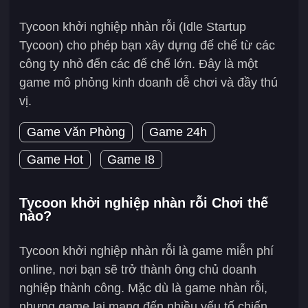
Tycoon khởi nghiệp nhàn rỗi (Idle Startup
Tycoon) cho phép bạn xây dựng đế chế từ các
công ty nhỏ đến các đế chế lớn. Đây là một
game mô phỏng kinh doanh dễ chơi và đầy thú
vị.
Game Văn Phòng
Game 24h
Game Hot
Game I8
Tycoon khởi nghiệp nhàn rỗi Chơi thế
nào?
Tycoon khởi nghiệp nhàn rỗi là game miễn phí
online, nơi bạn sẽ trở thành ông chủ doanh
nghiệp thành công. Mặc dù là game nhàn rỗi,
nhưng game lại mang đến nhiều yếu tố chiến