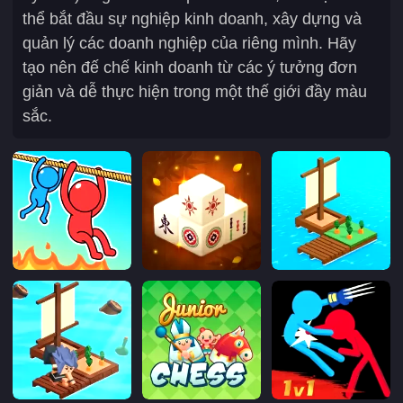
thể bắt đầu sự nghiệp kinh doanh, xây dựng và
quản lý các doanh nghiệp của riêng mình. Hãy
tạo nên đế chế kinh doanh từ các ý tưởng đơn
giản và dễ thực hiện trong một thế giới đầy màu
sắc.