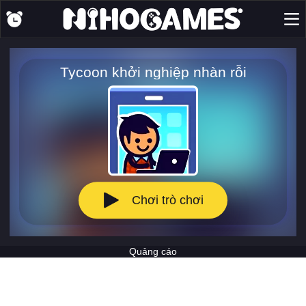
Tycoon khởi nghiệp nhàn rỗi
Chơi trò chơi
Quảng cáo