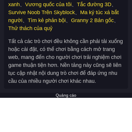
xanh
、
Vương quốc của tôi
、
Tắc đường 3D
、
Survive Noob Trên Skyblock
、
Ma ký túc xá bắt
người
、
Tìm kẻ phản bội
、
Granny 2 Bản gốc
、
Thử thách của quỷ
Tất cả các trò chơi đều không cần phải tải xuống
hoặc cài đặt, có thể chơi bằng cách mở trang
web, mang đến cho người chơi trải nghiệm chơi
game thuận tiện hơn. Nền tảng này cũng sẽ liên
tục cập nhật nội dung trò chơi để đáp ứng nhu
cầu của nhiều người chơi khác nhau.
Quảng cáo