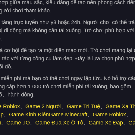
t hợp giữa màu sắc, kiểu dáng để tạo nên phong cách riê
gười chơi tham khảo.
ảng trực tuyến như y8 hoặc 24h. Người chơi có thể trả
bị di động mà không cần tải xuống. Trò chơi phù hợp với
.
à cơ hội để tạo ra một diện mạo mới. Trò chơi mang lại
g tác với từng công cụ làm đẹp. Đây là lựa chọn phù hợp
ối đồ.
miễn phí mà bạn có thể chơi ngay lập tức. Nó hỗ trợ các
ung cấp hơn 1.000 trò chơi miễn phí tải xuống, bao gồm
 đố、hành động.
 Roblox
、
Game 2 Người
、
Game Trí Tuệ
、
Game Xạ T
ạp
、
Game Kinh Điển
Game Minecraft
、
Game Roblox
、
ủ
、
Game .IO
、
Game Đua Xe Ô Tô
、
Game Xe Đạp
、
G