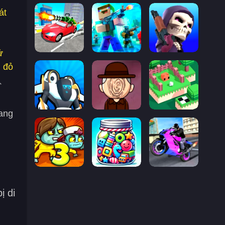
át
ử
n đỏ
、
mang
ị di