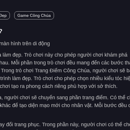
Đẹp
Game Công Chúa
?
 màn hình trên di động
à làm đẹp. Trò chơi này cho phép người chơi khám phá
nhau. Mỗi phần trong trò chơi đều mang đến các bước t
i. Trong trò chơi Trang Điểm Công Chúa, người chơi sẽ b
rình làm đẹp. Trò chơi cho phép chọn nhiều kiểu tóc hi
 chơi tạo ra phong cách riêng phù hợp với sở thích.
a, người chơi sẽ chuyển sang phần trang điểm. Có thể 
khác để tạo diện mạo mới cho nhân vật. Mỗi bước đều 
 đổi trang phục. Trong phần này, người chơi có thể c