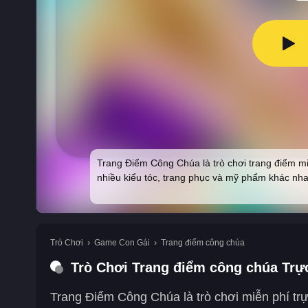
Trang Điểm Công Chúa là trò chơi trang điểm mi
nhiều kiểu tóc, trang phục và mỹ phẩm khác nha
Trang điểm công chúa
Trò Chơi
Game Con Gái
Trang điểm công chúa
Trò Chơi Trang điểm công chúa Trự
Trang Điểm Công Chúa là trò chơi miễn phí trự