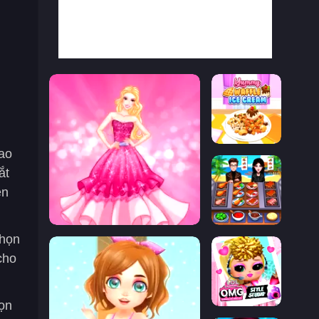
hao
ắt
ện
chọn
cho
họn