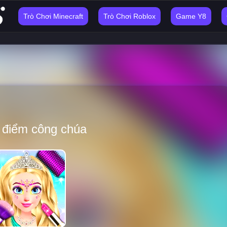
Trò Chơi Minecraft
Trò Chơi Roblox
Game Y8
 điểm công chúa