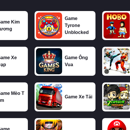
Game
ame Kim
Tyrone
cương
Unblocked
ame Xe
Game Ông
Đạp
Vua
ame Mèo T
Game Xe Tải
om
Game