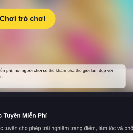
Chơi trò chơi
ễn phí, nơi người chơi có thể khám phá thế giới làm đẹp với
u.
Chơi Game Con Gái
c Tuyến Miễn Phí
c tuyến cho phép trải nghiệm trang điểm, làm tóc và phố