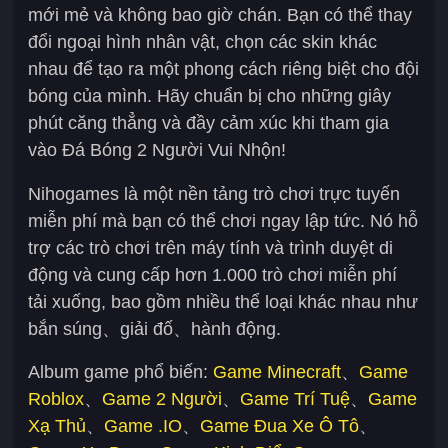
mới mẻ và không bao giờ chán. Bạn có thể thay
đổi ngoại hình nhân vật, chọn các skin khác
nhau để tạo ra một phong cách riêng biệt cho đội
bóng của mình. Hãy chuẩn bị cho những giây
phút căng thẳng và đầy cảm xúc khi tham gia
vào Đá Bóng 2 Người Vui Nhộn!
Nihogames là một nền tảng trò chơi trực tuyến
miễn phí mà bạn có thể chơi ngay lập tức. Nó hỗ
trợ các trò chơi trên máy tính và trình duyệt di
động và cung cấp hơn 1.000 trò chơi miễn phí
tải xuống, bao gồm nhiều thể loại khác nhau như
bắn súng、giải đố、hành động.
Album game phổ biến:
Game Minecraft
、
Game
Roblox
、
Game 2 Người
、
Game Trí Tuệ
、
Game
Xạ Thủ
、
Game .IO
、
Game Đua Xe Ô Tô
、