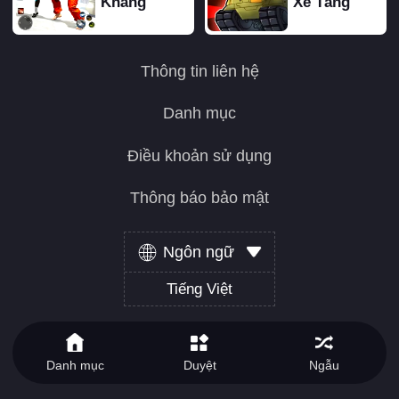
Kháng
Xe Tăng
Thông tin liên hệ
Danh mục
Điều khoản sử dụng
Thông báo bảo mật
Ngôn ngữ
Tiếng Việt
Just be happy
Just be happy
Just be happy
Danh mục
Duyệt
Ngẫu