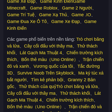
Game Xe Đạp
、
Game Kinh Điển
Game
Minecraft
、
Game Roblox
、
Game 2 Người
、
Game Trí Tuệ
、
Game Xạ Thủ
、
Game .IO
、
Game Đua Xe Ô Tô
、
Game Xe Đạp
、
Game
Kinh Điển
Các game phổ biến trên nền tảng:
Trò chơi băng
và lửa
、
Cây cối đấu với thây ma
、
Thử thách
khối
、
Lát Gạch Ma Thuật 4
、
Chiến trường kích
thích
、
Bốn thẻ màu（Uno Online）
、
Trận chiến
đỏ và xanh
、
Vương quốc của tôi
、
Tắc đường
3D
、
Survive Noob Trên Skyblock
、
Ma ký túc xá
bắt người
、
Tìm kẻ phản bội
、
Granny 2 Bản
gốc
、
Thử thách của quỷ
Trò chơi băng và lửa
、
Cây cối đấu với thây ma
、
Thử thách khối
、
Lát
Gạch Ma Thuật 4
、
Chiến trường kích thích
、
Bốn thẻ màu（Uno Online）
、
Trận chiến đỏ và