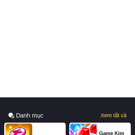
Danh mục
Xem tất cả
Game Kim