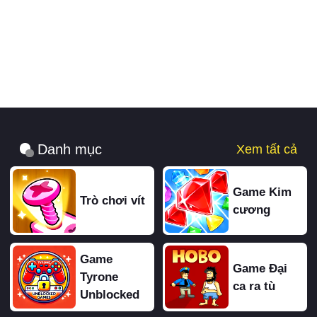
Danh mục
Xem tất cả
Game Kim
Trò chơi vít
cương
Game
Game Đại
Tyrone
ca ra tù
Unblocked