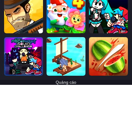
Quảng cáo