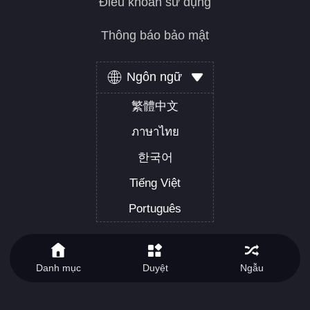
Điều khoản sử dụng
Thông báo bảo mật
Ngôn ngữ
繁體中文
ภาษาไทย
한국어
Tiếng Việt
Português
Just be happy
Just be happy
Just be happy
Danh mục
Duyệt
Ngẫu