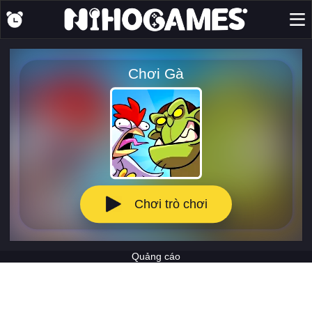
Chơi Gà
Chơi trò chơi
Quảng cáo