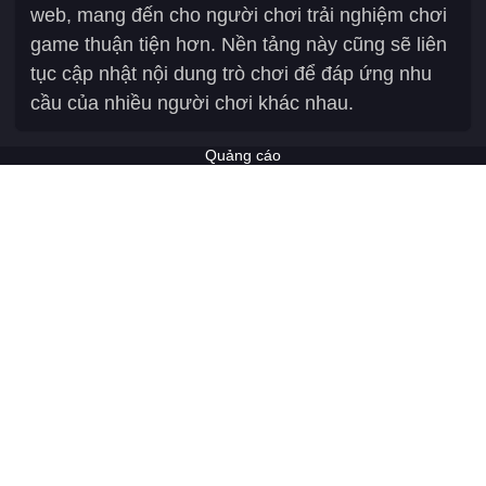
web, mang đến cho người chơi trải nghiệm chơi
game thuận tiện hơn. Nền tảng này cũng sẽ liên
tục cập nhật nội dung trò chơi để đáp ứng nhu
cầu của nhiều người chơi khác nhau.
Quảng cáo