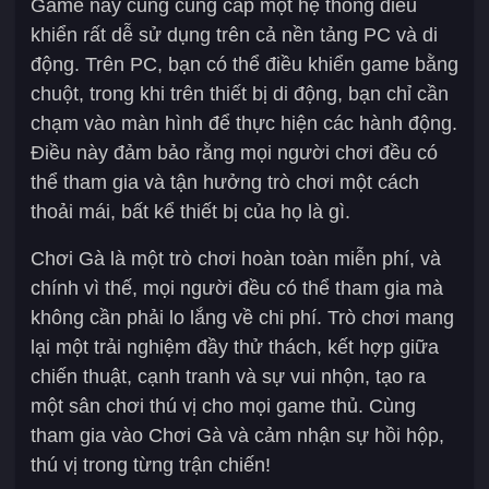
Game này cũng cung cấp một hệ thống điều
khiển rất dễ sử dụng trên cả nền tảng PC và di
động. Trên PC, bạn có thể điều khiển game bằng
chuột, trong khi trên thiết bị di động, bạn chỉ cần
chạm vào màn hình để thực hiện các hành động.
Điều này đảm bảo rằng mọi người chơi đều có
thể tham gia và tận hưởng trò chơi một cách
thoải mái, bất kể thiết bị của họ là gì.
Chơi Gà là một trò chơi hoàn toàn miễn phí, và
chính vì thế, mọi người đều có thể tham gia mà
không cần phải lo lắng về chi phí. Trò chơi mang
lại một trải nghiệm đầy thử thách, kết hợp giữa
chiến thuật, cạnh tranh và sự vui nhộn, tạo ra
một sân chơi thú vị cho mọi game thủ. Cùng
tham gia vào Chơi Gà và cảm nhận sự hồi hộp,
thú vị trong từng trận chiến!